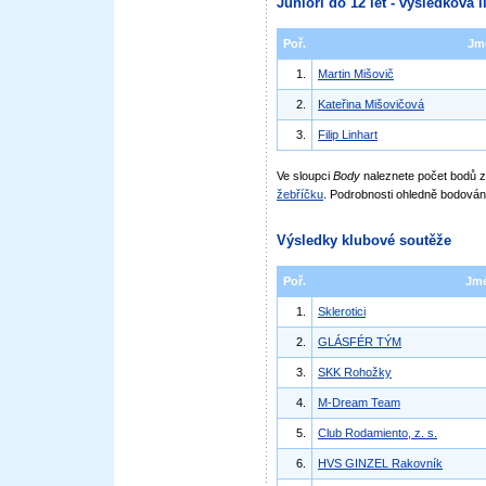
Junioři do 12 let - výsledková l
Poř.
Jm
1.
Martin Mišovič
2.
Kateřina Mišovičová
3.
Filip Linhart
Ve sloupci
Body
naleznete počet bodů
žebříčku
. Podrobnosti ohledně bodován
Výsledky klubové soutěže
Poř.
Jm
1.
Sklerotici
2.
GLÁSFÉR TÝM
3.
SKK Rohožky
4.
M-Dream Team
5.
Club Rodamiento, z. s.
6.
HVS GINZEL Rakovník