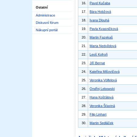
16.
Pavel Kučaba
Ostatní
17.
Bára Hobžová
Administrace
18.
Ivana Dlouhá
Diskusní fórum
19.
Pavla Kvasničková
Nákupní portál
20.
Martin Fazekaš
21.
Marta Nedvědová
22.
Leoš Kofroň
23.
Jiří Bernat
24.
Kateřina Mišovičová
25.
Veronika Völfelová
26.
Ondřej Lebowski
27.
Hana Košťálová
28.
Veronika Šťastná
29.
Filip Linhart
30.
Martin Sedláček