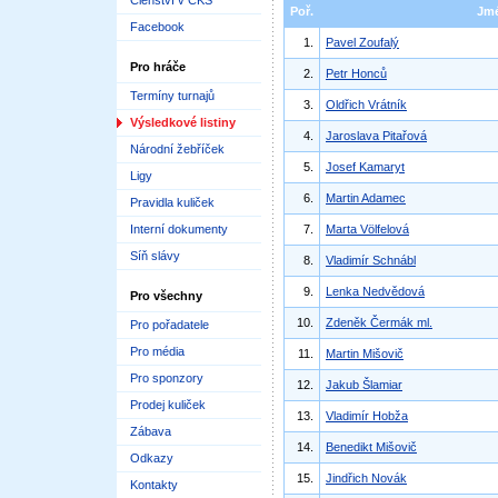
Členství v ČKS
Poř.
Jm
Facebook
1.
Pavel Zoufalý
Pro hráče
2.
Petr Honců
Termíny turnajů
3.
Oldřich Vrátník
Výsledkové listiny
4.
Jaroslava Pitařová
Národní žebříček
5.
Josef Kamaryt
Ligy
6.
Martin Adamec
Pravidla kuliček
Interní dokumenty
7.
Marta Völfelová
Síň slávy
8.
Vladimír Schnábl
9.
Lenka Nedvědová
Pro všechny
10.
Zdeněk Čermák ml.
Pro pořadatele
Pro média
11.
Martin Mišovič
Pro sponzory
12.
Jakub Šlamiar
Prodej kuliček
13.
Vladimír Hobža
Zábava
14.
Benedikt Mišovič
Odkazy
15.
Jindřich Novák
Kontakty