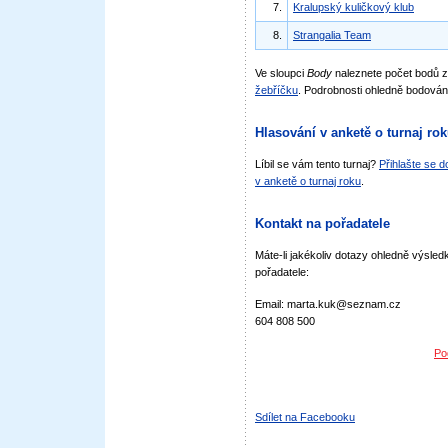
7.
Kralupský kuličkový klub
8.
Strangalia Team
Ve sloupci
Body
naleznete počet bodů 
žebříčku
. Podrobnosti ohledně bodován
Hlasování v anketě o turnaj ro
Líbil se vám tento turnaj?
Přihlašte se 
v anketě o turnaj roku
.
Kontakt na pořadatele
Máte-li jakékoliv dotazy ohledně výsledk
pořadatele:
Email: marta.kuk@seznam.cz
604 808 500
Po
Sdílet na Facebooku