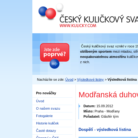
Český kuličkový svaz
Český kuličkový svaz vznikl v roce 1
oblíbeným sportem
mezi mladou, stře
neopakovatelnou atmosféru
kuličko
z nich.
Nacházíte se zde:
Úvod
>
Výsledkové listiny
>
Výsledková listina
Modřanská duhov
Pro nováčky
Úvod
Datum:
15.09.2012
O našem svazu
Místo:
Praha - Modřany
Fotogalerie
Pořadatel:
Glásfér tým
Historie kuliček
Dospělí - výsledková listina
Časté dotazy