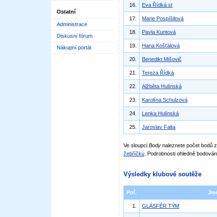
16.
Eva Řídká st
Ostatní
17.
Marie Pospíšilová
Administrace
18.
Pavla Kuntová
Diskusní fórum
19.
Hana Košťálová
Nákupní portál
20.
Benedikt Mišovič
21.
Tereza Řídká
22.
Alžběta Hulínská
23.
Karolína Schulzová
24.
Lenka Hulínská
25.
Jaroslav Falta
Ve sloupci
Body
naleznete počet bodů
žebříčku
. Podrobnosti ohledně bodován
Výsledky klubové soutěže
Poř.
Jm
1.
GLÁSFÉR TÝM