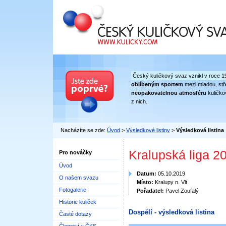
Český kuličkový svaz
Český kuličkový svaz vznikl v roce 1
oblíbeným sportem
mezi mladou, stře
neopakovatelnou atmosféru
kuličko
z nich.
Nacházíte se zde:
Úvod
>
Výsledkové listiny
>
Výsledková listina
Kralupská liga 2
Pro nováčky
Úvod
Datum:
05.10.2019
O našem svazu
Místo:
Kralupy n. Vlt
Fotogalerie
Pořadatel:
Pavel Zoufalý
Historie kuliček
Dospělí - výsledková listina
Časté dotazy