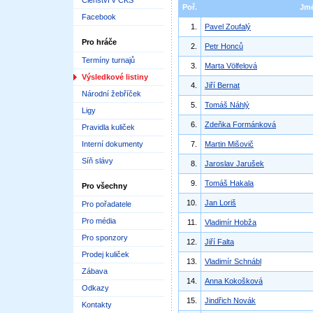
Členství v ČKS
Poř.
Jm
Facebook
1.
Pavel Zoufalý
Pro hráče
2.
Petr Honců
Termíny turnajů
3.
Marta Völfelová
Výsledkové listiny
4.
Jiří Bernat
Národní žebříček
5.
Tomáš Náhlý
Ligy
6.
Zdeňka Formánková
Pravidla kuliček
Interní dokumenty
7.
Martin Mišovič
Síň slávy
8.
Jaroslav Jarušek
9.
Tomáš Hakala
Pro všechny
10.
Jan Loriš
Pro pořadatele
Pro média
11.
Vladimír Hobža
Pro sponzory
12.
Jiří Falta
Prodej kuliček
13.
Vladimír Schnábl
Zábava
14.
Anna Kokošková
Odkazy
15.
Jindřich Novák
Kontakty