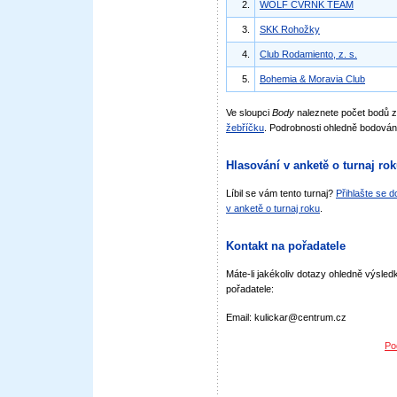
2.
WOLF CVRNK TEAM
3.
SKK Rohožky
4.
Club Rodamiento, z. s.
5.
Bohemia & Moravia Club
Ve sloupci
Body
naleznete počet bodů 
žebříčku
. Podrobnosti ohledně bodován
Hlasování v anketě o turnaj ro
Líbil se vám tento turnaj?
Přihlašte se 
v anketě o turnaj roku
.
Kontakt na pořadatele
Máte-li jakékoliv dotazy ohledně výsledk
pořadatele:
Email: kulickar@centrum.cz
Po