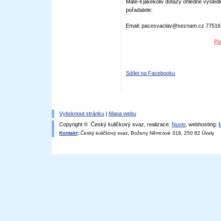
Máte-li jakékoliv dotazy ohledně výsledk
pořadatele:
Email: pacesvaclav@seznam.cz 7751
Po
Sdílet na Facebooku
Vytisknout stránku
|
Mapa webu
Copyright © Český kuličkový svaz, realizace:
Nuvio
, webhosting:
Kontakt
:
Český kuličkový svaz, Boženy Němcové 318, 250 82 Úvaly