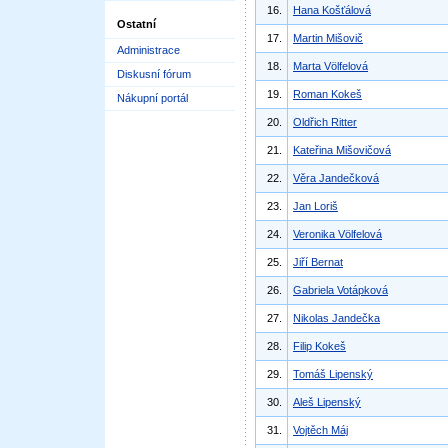
16.
Hana Košťálová
Ostatní
17.
Martin Mišovič
Administrace
18.
Marta Völfelová
Diskusní fórum
19.
Roman Kokeš
Nákupní portál
20.
Oldřich Ritter
21.
Kateřina Mišovičová
22.
Věra Jandečková
23.
Jan Loriš
24.
Veronika Völfelová
25.
Jiří Bernat
26.
Gabriela Votápková
27.
Nikolas Jandečka
28.
Filip Kokeš
29.
Tomáš Lipenský
30.
Aleš Lipenský
31.
Vojtěch Máj