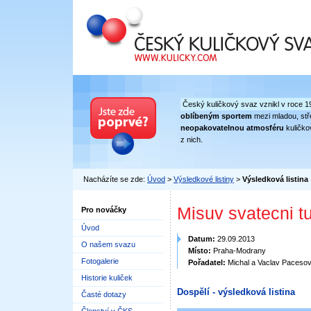
Český kuličkový svaz
Český kuličkový svaz vznikl v roce 1
oblíbeným sportem
mezi mladou, stře
neopakovatelnou atmosféru
kuličko
z nich.
Nacházíte se zde:
Úvod
>
Výsledkové listiny
>
Výsledková listina
Misuv svatecni tu
Pro nováčky
Úvod
Datum:
29.09.2013
O našem svazu
Místo:
Praha-Modrany
Fotogalerie
Pořadatel:
Michal a Vaclav Pacesov
Historie kuliček
Dospělí - výsledková listina
Časté dotazy