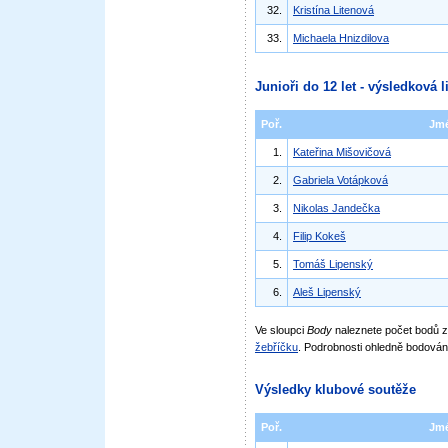
32.
Kristína Litenová
33.
Michaela Hnizdilova
Junioři do 12 let - výsledková l
Poř.
Jm
1.
Kateřina Mišovičová
2.
Gabriela Votápková
3.
Nikolas Jandečka
4.
Filip Kokeš
5.
Tomáš Lipenský
6.
Aleš Lipenský
Ve sloupci
Body
naleznete počet bodů
žebříčku
. Podrobnosti ohledně bodován
Výsledky klubové soutěže
Poř.
Jm