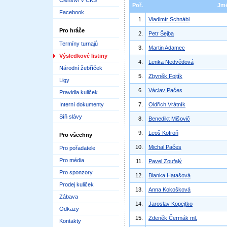
Členství v ČKS
Poř.
Jm
Facebook
1.
Vladimír Schnábl
Pro hráče
2.
Petr Šejba
Termíny turnajů
3.
Martin Adamec
Výsledkové listiny
4.
Lenka Nedvědová
Národní žebříček
5.
Zbyněk Fojtík
Ligy
6.
Václav Pačes
Pravidla kuliček
Interní dokumenty
7.
Oldřich Vrátník
Síň slávy
8.
Benedikt Mišovič
9.
Leoš Kofroň
Pro všechny
10.
Michal Pačes
Pro pořadatele
Pro média
11.
Pavel Zoufalý
Pro sponzory
12.
Blanka Hatašová
Prodej kuliček
13.
Anna Kokošková
Zábava
14.
Jaroslav Kopejtko
Odkazy
15.
Zdeněk Čermák ml.
Kontakty