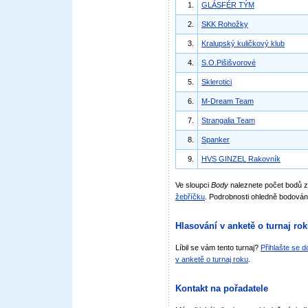
1.
GLÁSFÉR TÝM
2.
SKK Rohožky
3.
Kralupský kuličkový klub
4.
S.O.Pišišvorové
5.
Sklerotici
6.
M-Dream Team
7.
Strangalia Team
8.
Spanker
9.
HVS GINZEL Rakovník
Ve sloupci
Body
naleznete počet bodů 
žebříčku
. Podrobnosti ohledně bodován
Hlasování v anketě o turnaj ro
Líbil se vám tento turnaj?
Přihlašte se 
v anketě o turnaj roku
.
Kontakt na pořadatele