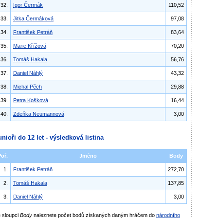
32.
Igor Čermák
110,52
33.
Jitka Čermáková
97,08
34.
František Petráň
83,64
35.
Marie Křížová
70,20
36.
Tomáš Hakala
56,76
37.
Daniel Náhlý
43,32
38.
Michal Pěch
29,88
39.
Petra Košková
16,44
40.
Zdeňka Neumannová
3,00
unioři do 12 let - výsledková listina
Poř.
Jméno
Body
1.
František Petráň
272,70
2.
Tomáš Hakala
137,85
3.
Daniel Náhlý
3,00
 sloupci
Body
naleznete počet bodů získaných daným hráčem do
národního