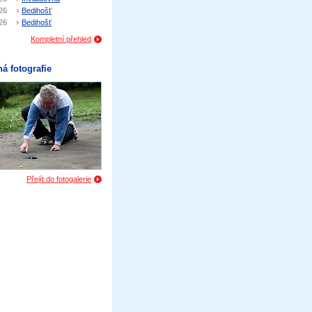
26
Bedihošť
26
Bedihošť
Kompletní přehled
á fotografie
Přejít do fotogalerie