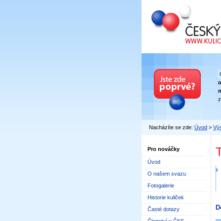
Český kuličkový
n
z
Nacházíte se zde:
Úvod
>
Výs
Pro nováčky
Úvod
O našem svazu
Fotogalerie
Historie kuliček
D
Časté dotazy