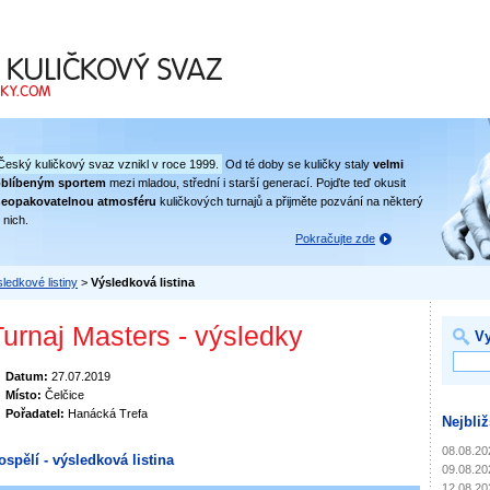
 svaz
Český kuličkový svaz vznikl v roce 1999.
Od té doby se kuličky staly
velmi
oblíbeným sportem
mezi mladou, střední i starší generací. Pojďte teď okusit
eopakovatelnou atmosféru
kuličkových turnajů a přijměte pozvání na některý
 nich.
Pokračujte zde
ledkové listiny
>
Výsledková listina
Turnaj Masters - výsledky
Vy
Datum:
27.07.2019
Místo:
Čelčice
Pořadatel:
Hanácká Trefa
Nejbliž
08.08.20
ospělí - výsledková listina
09.08.20
12.08.20