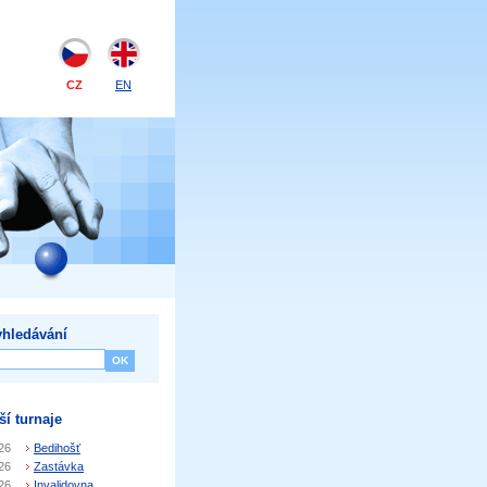
CZ
EN
hledávání
ší turnaje
26
Bedihošť
26
Zastávka
26
Invalidovna