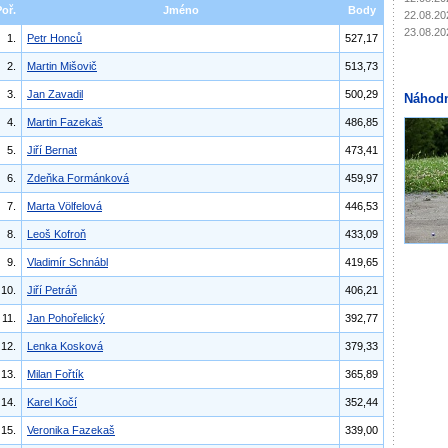
Poř.
Jméno
Body
22.08.20
23.08.20
1.
Petr Honců
527,17
2.
Martin Mišovič
513,73
3.
Jan Zavadil
500,29
Náhodn
4.
Martin Fazekaš
486,85
5.
Jiří Bernat
473,41
6.
Zdeňka Formánková
459,97
7.
Marta Völfelová
446,53
8.
Leoš Kofroň
433,09
9.
Vladimír Schnábl
419,65
10.
Jiří Petráň
406,21
11.
Jan Pohořelický
392,77
12.
Lenka Kosková
379,33
13.
Milan Fořtík
365,89
14.
Karel Kočí
352,44
15.
Veronika Fazekaš
339,00