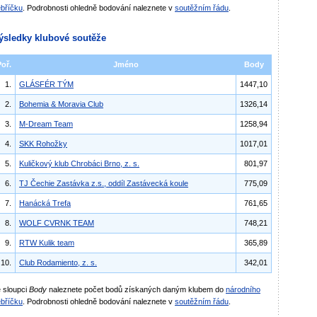
bříčku
. Podrobnosti ohledně bodování naleznete v
soutěžním řádu
.
ýsledky klubové soutěže
Poř.
Jméno
Body
1.
GLÁSFÉR TÝM
1447,10
2.
Bohemia & Moravia Club
1326,14
3.
M-Dream Team
1258,94
4.
SKK Rohožky
1017,01
5.
Kuličkový klub Chrobáci Brno, z. s.
801,97
6.
TJ Čechie Zastávka z.s., oddíl Zastávecká koule
775,09
7.
Hanácká Trefa
761,65
8.
WOLF CVRNK TEAM
748,21
9.
RTW Kulik team
365,89
10.
Club Rodamiento, z. s.
342,01
 sloupci
Body
naleznete počet bodů získaných daným klubem do
národního
bříčku
. Podrobnosti ohledně bodování naleznete v
soutěžním řádu
.