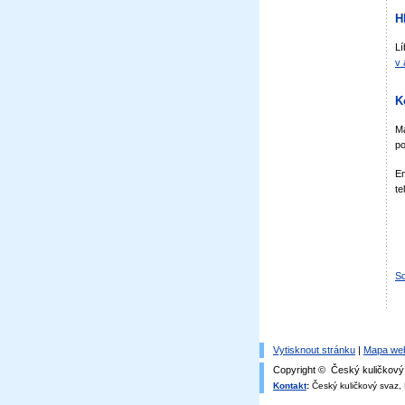
H
Lí
v 
K
Má
po
Em
te
Sd
Vytisknout stránku
|
Mapa we
Copyright © Český kuličkový 
Kontakt
:
Český kuličkový svaz