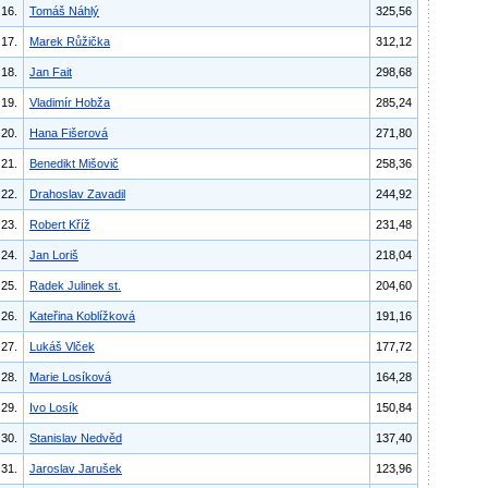
16.
Tomáš Náhlý
325,56
17.
Marek Růžička
312,12
18.
Jan Fait
298,68
19.
Vladimír Hobža
285,24
20.
Hana Fišerová
271,80
21.
Benedikt Mišovič
258,36
22.
Drahoslav Zavadil
244,92
23.
Robert Kříž
231,48
24.
Jan Loriš
218,04
25.
Radek Julinek st.
204,60
26.
Kateřina Koblížková
191,16
27.
Lukáš Vlček
177,72
28.
Marie Losíková
164,28
29.
Ivo Losík
150,84
30.
Stanislav Nedvěd
137,40
31.
Jaroslav Jarušek
123,96