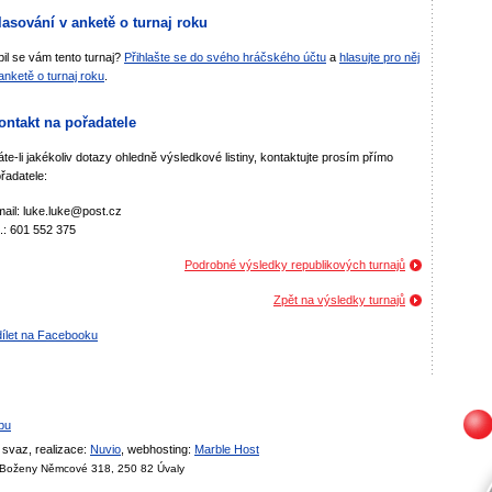
lasování v anketě o turnaj roku
bil se vám tento turnaj?
Přihlašte se do svého hráčského účtu
a
hlasujte pro něj
anketě o turnaj roku
.
ontakt na pořadatele
te-li jakékoliv dotazy ohledně výsledkové listiny, kontaktujte prosím přímo
řadatele:
ail: luke.luke@post.cz
l.: 601 552 375
Podrobné výsledky republikových turnajů
Zpět na výsledky turnajů
ílet na Facebooku
bu
svaz, realizace:
Nuvio
, webhosting:
Marble Host
, Boženy Němcové 318, 250 82 Úvaly