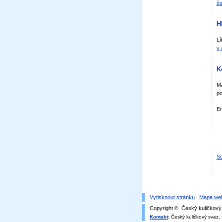
že
H
Lí
v 
K
Má
po
E
Sd
Vytisknout stránku
|
Mapa we
Copyright © Český kuličkový 
Kontakt
:
Český kuličkový svaz