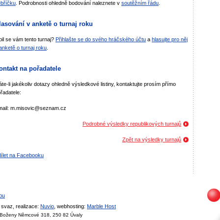
bříčku
. Podrobnosti ohledně bodování naleznete v
soutěžním řádu
.
lasování v anketě o turnaj roku
bil se vám tento turnaj?
Přihlašte se do svého hráčského účtu
a
hlasujte pro něj
anketě o turnaj roku
.
ontakt na pořadatele
te-li jakékoliv dotazy ohledně výsledkové listiny, kontaktujte prosím přímo
řadatele:
mail: m.misovic@seznam.cz
Podrobné výsledky republikových turnajů
Zpět na výsledky turnajů
ílet na Facebooku
bu
svaz, realizace:
Nuvio
, webhosting:
Marble Host
, Boženy Němcové 318, 250 82 Úvaly