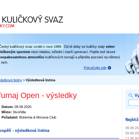
 svaz
Český kuličkový svaz vznikl v roce 1999.
Od té doby se kuličky staly
velmi
oblíbeným sportem
mezi mladou, střední i starší generací. Pojďte teď okusit
eopakovatelnou atmosféru
kuličkových turnajů a přijměte pozvání na některý
 nich.
Pokračujte zde
ledkové listiny
>
Výsledková listina
Turnaj Open - výsledky
Vy
Datum:
08.08.2020
Místo:
Stvořidla
Pořadatel:
Bohemia & Moravia Club
Nejbliž
08.08.20
ospělí - výsledková listina
09.08.20
12.08.20