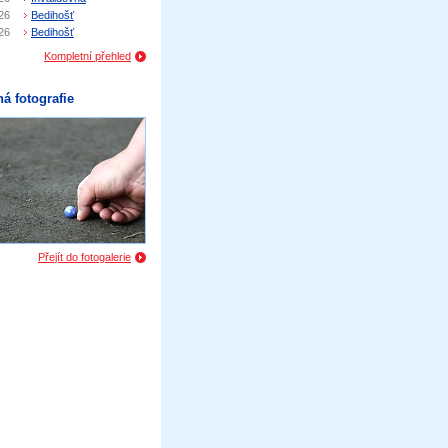
26
Bedihošť
26
Bedihošť
Kompletní přehled
á fotografie
Přejít do fotogalerie