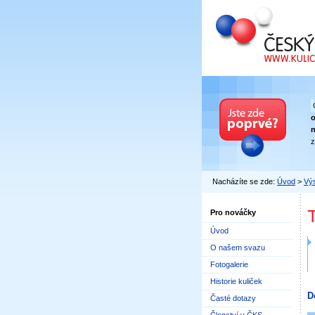
Český kuličkový
n
z
Nacházíte se zde:
Úvod
>
Výs
Pro nováčky
Úvod
O našem svazu
Fotogalerie
Historie kuliček
D
Časté dotazy