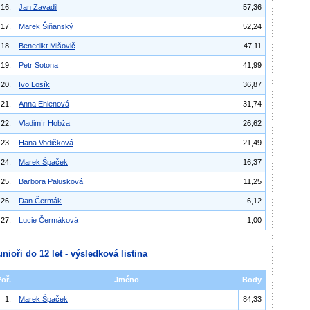
16.
Jan Zavadil
57,36
17.
Marek Šiňanský
52,24
18.
Benedikt Mišovič
47,11
19.
Petr Sotona
41,99
20.
Ivo Losík
36,87
21.
Anna Ehlenová
31,74
22.
Vladimír Hobža
26,62
23.
Hana Vodičková
21,49
24.
Marek Špaček
16,37
25.
Barbora Palusková
11,25
26.
Dan Čermák
6,12
27.
Lucie Čermáková
1,00
unioři do 12 let - výsledková listina
Poř.
Jméno
Body
1.
Marek Špaček
84,33