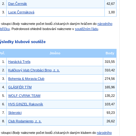
2.
Dan Čermák
42,67
3.
Lucie Čermáková
1,00
 sloupci
Body
naleznete počet bodů získaných daným hráčem do
národního
bříčku
. Podrobnosti ohledně bodování naleznete v
soutěžním řádu
.
ýsledky klubové soutěže
Poř.
Jméno
Body
1.
Hanácká Trefa
315,55
2.
Kuličkový klub Chrobáci Brno, z. s.
310,42
3.
Bohemia & Moravia Club
274,56
4.
GLÁSFÉR TÝM
165,96
5.
WOLF CVRNK TEAM
135,22
6.
HVS GINZEL Rakovník
103,47
7.
Sklerotici
93,23
8.
Club Rodamiento, z. s.
26,62
 sloupci
Body
naleznete počet bodů získaných daným klubem do
národního