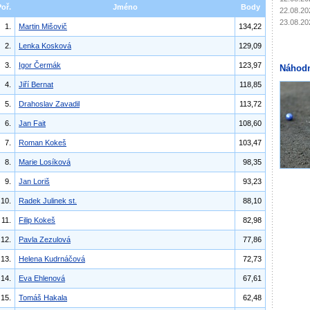
Poř.
Jméno
Body
22.08.20
23.08.20
1.
Martin Mišovič
134,22
2.
Lenka Kosková
129,09
3.
Igor Čermák
123,97
Náhodn
4.
Jiří Bernat
118,85
5.
Drahoslav Zavadil
113,72
6.
Jan Fait
108,60
7.
Roman Kokeš
103,47
8.
Marie Losíková
98,35
9.
Jan Loriš
93,23
10.
Radek Julinek st.
88,10
11.
Filip Kokeš
82,98
12.
Pavla Zezulová
77,86
13.
Helena Kudrnáčová
72,73
14.
Eva Ehlenová
67,61
15.
Tomáš Hakala
62,48