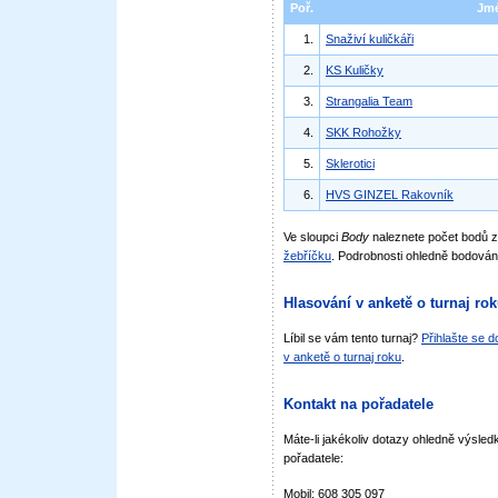
Poř.
Jm
1.
Snaživí kuličkáři
2.
KS Kuličky
3.
Strangalia Team
4.
SKK Rohožky
5.
Sklerotici
6.
HVS GINZEL Rakovník
Ve sloupci
Body
naleznete počet bodů 
žebříčku
. Podrobnosti ohledně bodován
Hlasování v anketě o turnaj ro
Líbil se vám tento turnaj?
Přihlašte se 
v anketě o turnaj roku
.
Kontakt na pořadatele
Máte-li jakékoliv dotazy ohledně výsledk
pořadatele:
Mobil: 608 305 097