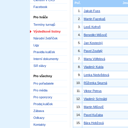
Členství v ČKS
Poř.
Jm
Facebook
1.
Jakub Fuss
Pro hráče
2.
Martin Fazekaš
Termíny turnajů
3.
Leoš Kofroň
Výsledkové listiny
4.
Benedikt Mišovič
Národní žebříček
5.
Jan Kostecký
Ligy
6.
Pavel Zoufalý
Pravidla kuliček
Interní dokumenty
7.
Marta Völfelová
Síň slávy
8.
Vladimír Kukla
9.
Lenka Nedvědová
Pro všechny
10.
Růženka Spurná
Pro pořadatele
Pro média
11.
Viktor Petrus
Pro sponzory
12.
Vladimír Schnábl
Prodej kuliček
13.
Martin Mišovič
Zábava
14.
Pavel Kučaba
Odkazy
15.
Bára Hobžová
Kontakty