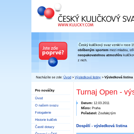
Český kuličkový svaz
Český kuličkový svaz vznikl v roce 1
oblíbeným sportem
mezi mladou, stře
neopakovatelnou atmosféru
kuličko
z nich.
Nacházíte se zde:
Úvod
>
Výsledkové listiny
>
Výsledková listina
Turnaj Open - vý
Pro nováčky
Úvod
Datum:
12.03.2011
O našem svazu
Místo:
Praha
Fotogalerie
Pořadatel:
Zoufalej tým
Historie kuliček
Dospělí - výsledková listina
Časté dotazy