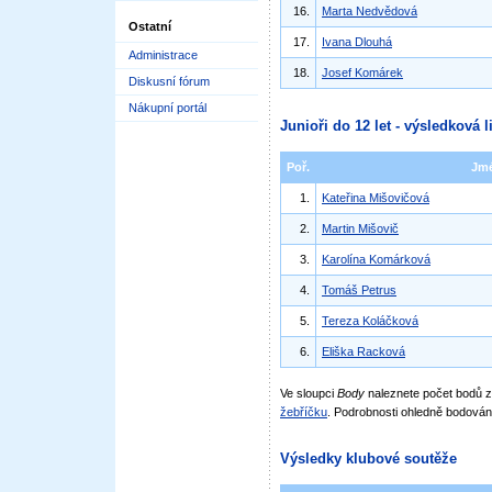
16.
Marta Nedvědová
Ostatní
17.
Ivana Dlouhá
Administrace
18.
Josef Komárek
Diskusní fórum
Nákupní portál
Junioři do 12 let - výsledková l
Poř.
Jm
1.
Kateřina Mišovičová
2.
Martin Mišovič
3.
Karolína Komárková
4.
Tomáš Petrus
5.
Tereza Koláčková
6.
Eliška Racková
Ve sloupci
Body
naleznete počet bodů
žebříčku
. Podrobnosti ohledně bodován
Výsledky klubové soutěže