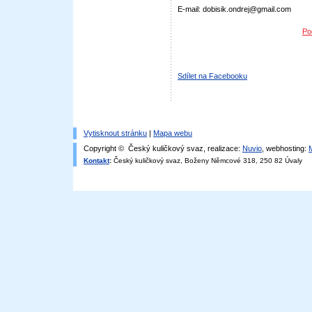
E-mail: dobisik.ondrej@gmail.com
Po
Sdílet na Facebooku
Vytisknout stránku
|
Mapa webu
Copyright © Český kuličkový svaz, realizace:
Nuvio
, webhosting:
Kontakt
:
Český kuličkový svaz, Boženy Němcové 318, 250 82 Úvaly