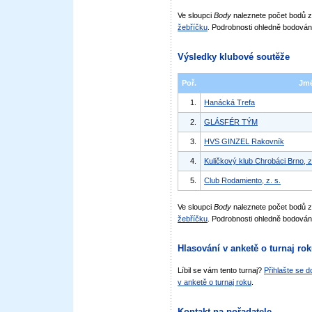
Ve sloupci
Body
naleznete počet bodů
žebříčku
. Podrobnosti ohledně bodován
Výsledky klubové soutěže
Poř.
Jm
1.
Hanácká Trefa
2.
GLÁSFÉR TÝM
3.
HVS GINZEL Rakovník
4.
Kuličkový klub Chrobáci Brno, z
5.
Club Rodamiento, z. s.
Ve sloupci
Body
naleznete počet bodů 
žebříčku
. Podrobnosti ohledně bodován
Hlasování v anketě o turnaj ro
Líbil se vám tento turnaj?
Přihlašte se 
v anketě o turnaj roku
.
Kontakt na pořadatele