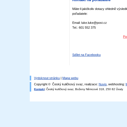
Máte-li jakékoliv dotazy ohledně výsledk
pořadatele:
Email: luke.luke@post.cz
Tel.: 601 552 375
Po
Sdílet na Facebooku
Vytisknout stránku
|
Mapa webu
Copyright © Český kuličkový svaz, realizace:
Nuvio
, webhosting:
Kontakt
:
Český kuličkový svaz, Boženy Němcové 318, 250 82 Úvaly