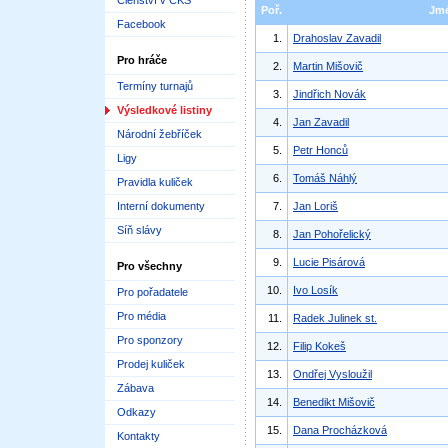
Členství v ČKS
Poř.
Jm
Facebook
1.
Drahoslav Zavadil
Pro hráče
2.
Martin Mišovič
Termíny turnajů
3.
Jindřich Novák
Výsledkové listiny
4.
Jan Zavadil
Národní žebříček
5.
Petr Honců
Ligy
6.
Tomáš Náhlý
Pravidla kuliček
Interní dokumenty
7.
Jan Loriš
Síň slávy
8.
Jan Pohořelický
9.
Lucie Pisárová
Pro všechny
10.
Ivo Losík
Pro pořadatele
Pro média
11.
Radek Julinek st.
Pro sponzory
12.
Filip Kokeš
Prodej kuliček
13.
Ondřej Vysloužil
Zábava
14.
Benedikt Mišovič
Odkazy
15.
Dana Procházková
Kontakty