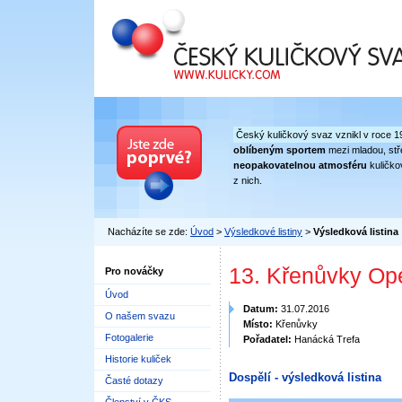
Český kuličkový svaz
Český kuličkový svaz vznikl v roce 1
oblíbeným sportem
mezi mladou, stře
neopakovatelnou atmosféru
kuličko
z nich.
Nacházíte se zde:
Úvod
>
Výsledkové listiny
>
Výsledková listina
13. Křenůvky Ope
Pro nováčky
Úvod
Datum:
31.07.2016
O našem svazu
Místo:
Křenůvky
Fotogalerie
Pořadatel:
Hanácká Trefa
Historie kuliček
Dospělí - výsledková listina
Časté dotazy