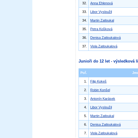
32.
Anna Ehlenová
33.
Libor Vysloužil
34.
Martin Zatloukal
35.
Petra Košková
36.
Denisa Zatloukalová
37.
Viola Zatloukalová
Junioři do 12 let - výsledková l
Poř.
Jm
1.
Filip Kokeš
2.
Robin Konšel
3.
Antonín Karásek
4.
Libor Vysloužil
5.
Martin Zatloukal
6.
Denisa Zatloukalová
7.
Viola Zatloukalová