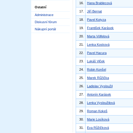
16.
Hana Brablecová
Ostatní
17.
Jiří Bernat
Administrace
18.
Pavel Kotyza
Diskusní fórum
19.
František Karásek
Nákupní portál
20.
Marta Völfelová
21.
Lenka Kosková
22.
Pavel Hacura
23.
Lukáš Vlček
24.
Robin Konšel
25.
Marek Růžička
26.
Ladislav Vysloužil
27.
Antonín Karásek
28.
Lenka Vysloužilová
29.
Roman Kokeš
30.
Marie Losíková
31.
Eva Růžičková