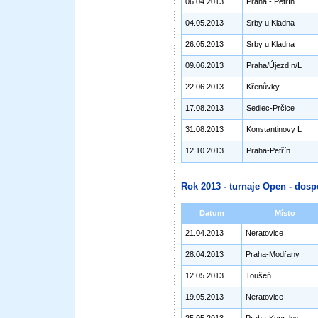
06.04.2013
Praha - Petřín
04.05.2013
Srby u Kladna
26.05.2013
Srby u Kladna
09.06.2013
Praha/Újezd n/L
22.06.2013
Křenůvky
17.08.2013
Sedlec-Prčice
31.08.2013
Konstantinovy L
12.10.2013
Praha-Petřín
Rok 2013 - turnaje Open - dosp
Datum
Místo
21.04.2013
Neratovice
28.04.2013
Praha-Modřany
12.05.2013
Toušeň
19.05.2013
Neratovice