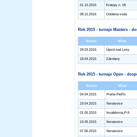
01.10.2016
Kralupy n. Vlt
08.10.2016
Odolena voda
Rok 2015 - turnaje Masters - do
Datum
Místo
29.03.2015
Újezd nad Lesy
18.04.2015
Zákolany
Rok 2015 - turnaje Open - dosp
Datum
Místo
04.04.2015
Praha-Petřín
19.04.2015
Neratovice
01.05.2015
Invalidovna,P-8
10.05.2015
Neratovice
07.06.2015
Neratovice