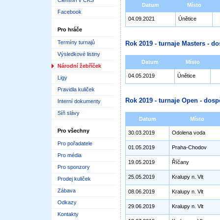
Členství v ČKS
Datum
Místo
Facebook
04.09.2021
Únětice
Pro hráče
Termíny turnajů
Rok 2019 - turnaje Masters - do
Výsledkové listiny
Datum
Místo
Národní žebříček
04.05.2019
Únětice
Ligy
Pravidla kuliček
Rok 2019 - turnaje Open - dosp
Interní dokumenty
Síň slávy
Datum
Místo
Pro všechny
30.03.2019
Odolena voda
Pro pořadatele
01.05.2019
Praha-Chodov
Pro média
19.05.2019
Říčany
Pro sponzory
25.05.2019
Kralupy n. Vlt
Prodej kuliček
Zábava
08.06.2019
Kralupy n. Vlt
Odkazy
29.06.2019
Kralupy n. Vlt
Kontakty