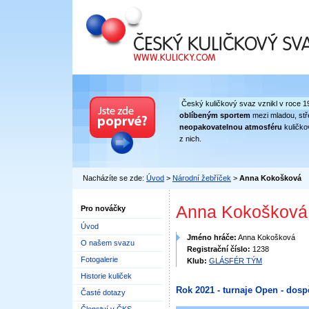
Český kuličkový svaz
Český kuličkový svaz vznikl v roce 1
oblíbeným sportem
mezi mladou, stře
neopakovatelnou atmosféru
kuličko
z nich.
Nacházíte se zde:
Úvod
>
Národní žebříček
>
Anna Kokošková
Anna Kokošková
Pro nováčky
Úvod
Jméno hráče:
Anna Kokošková
O našem svazu
Registrační číslo:
1238
Fotogalerie
Klub:
GLÁSFÉR TÝM
Historie kuliček
Rok 2021 - turnaje Open - dosp
Časté dotazy