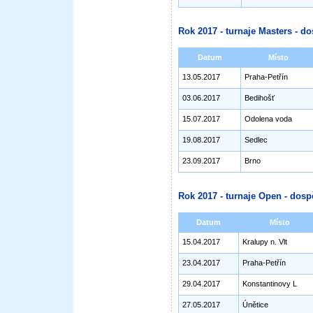
Rok 2017 - turnaje Masters - do
Datum
Místo
13.05.2017
Praha-Petřín
03.06.2017
Bedihošť
15.07.2017
Odolena voda
19.08.2017
Sedlec
23.09.2017
Brno
Rok 2017 - turnaje Open - dosp
Datum
Místo
15.04.2017
Kralupy n. Vlt
23.04.2017
Praha-Petřín
29.04.2017
Konstantinovy L
27.05.2017
Únětice