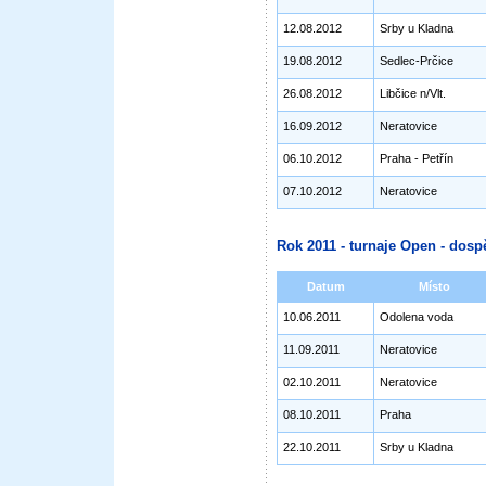
12.08.2012
Srby u Kladna
19.08.2012
Sedlec-Prčice
26.08.2012
Libčice n/Vlt.
16.09.2012
Neratovice
06.10.2012
Praha - Petřín
07.10.2012
Neratovice
Rok 2011 - turnaje Open - dospě
Datum
Místo
10.06.2011
Odolena voda
11.09.2011
Neratovice
02.10.2011
Neratovice
08.10.2011
Praha
22.10.2011
Srby u Kladna