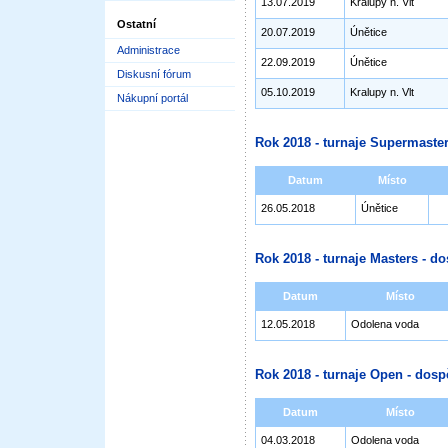
13.07.2019
Kralupy n. Vlt
Ostatní
20.07.2019
Únětice
Administrace
22.09.2019
Únětice
Diskusní fórum
05.10.2019
Kralupy n. Vlt
Nákupní portál
Rok 2018 - turnaje Supermaster
Datum
Místo
26.05.2018
Únětice
Rok 2018 - turnaje Masters - do
Datum
Místo
12.05.2018
Odolena voda
Rok 2018 - turnaje Open - dosp
Datum
Místo
04.03.2018
Odolena voda