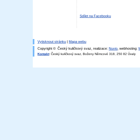
Sdílet na Facebooku
Vytisknout stránku
|
Mapa webu
Copyright © Český kuličkový svaz, realizace:
Nuvio
, webhosting:
Kontakt
:
Český kuličkový svaz, Boženy Němcové 318, 250 82 Úvaly