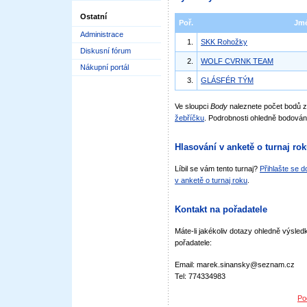
Ostatní
Poř.
Jm
Administrace
1.
SKK Rohožky
Diskusní fórum
2.
WOLF CVRNK TEAM
Nákupní portál
3.
GLÁSFÉR TÝM
Ve sloupci
Body
naleznete počet bodů 
žebříčku
. Podrobnosti ohledně bodován
Hlasování v anketě o turnaj ro
Líbil se vám tento turnaj?
Přihlašte se 
v anketě o turnaj roku
.
Kontakt na pořadatele
Máte-li jakékoliv dotazy ohledně výsledk
pořadatele:
Email: marek.sinansky@seznam.cz
Tel: 774334983
Po