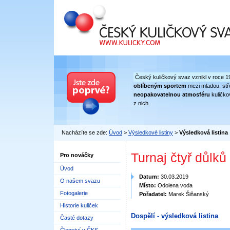
Český kuličkový svaz
Český kuličkový svaz vznikl v roce 1
oblíbeným sportem
mezi mladou, stře
neopakovatelnou atmosféru
kuličko
z nich.
Nacházíte se zde:
Úvod
>
Výsledkové listiny
>
Výsledková listina
Turnaj čtyř důlků
Pro nováčky
Úvod
Datum:
30.03.2019
O našem svazu
Místo:
Odolena voda
Fotogalerie
Pořadatel:
Marek Šiňanský
Historie kuliček
Dospělí - výsledková listina
Časté dotazy