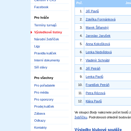
Členství v ČKS
Poř.
Jm
Facebook
1.
Jiří Pavlů
Pro hráče
2.
Zdeňka Formánková
Termíny turnajů
3.
Marek Šiňanský
Výsledkové listiny
4.
Jaroslav Jarušek
Národní žebříček
5.
Anna Kokošková
Ligy
6.
Lenka Nedvědová
Pravidla kuliček
Interní dokumenty
7.
Vladimír Schnábl
Síň slávy
8.
Jiří Petráň
9.
Lenka Pavlů
Pro všechny
10.
František Petráň
Pro pořadatele
Pro média
11.
Petra Rézová
Pro sponzory
12.
Klára Pavlů
Prodej kuliček
Ve sloupci
Body
naleznete počet bodů
Zábava
žebříčku
. Podrobnosti ohledně bodován
Odkazy
Kontakty
Výsledky klubové soutěže