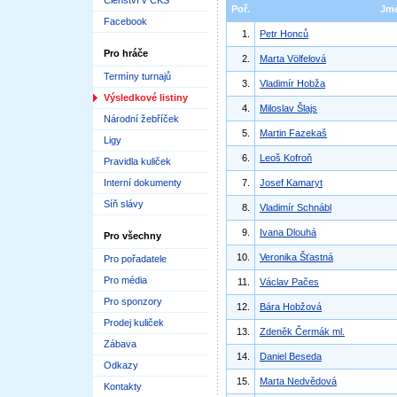
Členství v ČKS
Poř.
Jm
Facebook
1.
Petr Honců
Pro hráče
2.
Marta Völfelová
Termíny turnajů
3.
Vladimír Hobža
Výsledkové listiny
4.
Miloslav Šlajs
Národní žebříček
5.
Martin Fazekaš
Ligy
6.
Leoš Kofroň
Pravidla kuliček
Interní dokumenty
7.
Josef Kamaryt
Síň slávy
8.
Vladimír Schnábl
9.
Ivana Dlouhá
Pro všechny
10.
Veronika Šťastná
Pro pořadatele
Pro média
11.
Václav Pačes
Pro sponzory
12.
Bára Hobžová
Prodej kuliček
13.
Zdeněk Čermák ml.
Zábava
14.
Daniel Beseda
Odkazy
15.
Marta Nedvědová
Kontakty