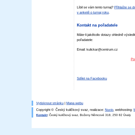
Líbil se vám tento turnaj?
Přihlašte se 
v anketě o turnaj roku
.
Kontakt na pořadatele
Máte-li jakékoliv dotazy ohledně výsledk
pořadatele:
Email: kulickar@centrum.cz
Po
Sdílet na Facebooku
Vytisknout stránku
|
Mapa webu
Copyright © Český kuličkový svaz, realizace:
Nuvio
, webhosting:
Kontakt
:
Český kuličkový svaz, Boženy Němcové 318, 250 82 Úvaly