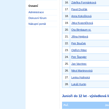
16.
Zdeňka Formánková
Ostatní
17.
Pavel Dvořák
Administrace
18.
Anna Kokošková
Diskusní fórum
19.
Jitka Kvasničková
Nákupní portál
20.
Ota Birnbaum st.
21.
Jiřina Hejdová
22.
Petr Bouček
23.
Oldřich Ritter
24.
Petr Štangler
25.
Jan Vavrinec
26.
Nikol Martinovská
27.
Lenka Hulínská
28.
Lukáš Kurtin
Junioři do 12 let - výsledková l
Poř.
Jm