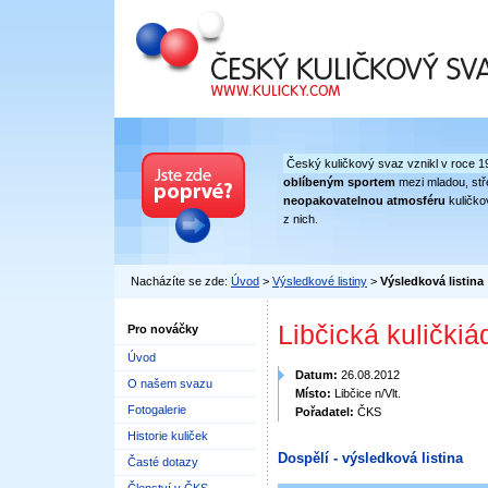
Český kuličkový svaz
Český kuličkový svaz vznikl v roce 1
oblíbeným sportem
mezi mladou, stře
neopakovatelnou atmosféru
kuličko
z nich.
Nacházíte se zde:
Úvod
>
Výsledkové listiny
>
Výsledková listina
Libčická kuličkiá
Pro nováčky
Úvod
Datum:
26.08.2012
O našem svazu
Místo:
Libčice n/Vlt.
Fotogalerie
Pořadatel:
ČKS
Historie kuliček
Dospělí - výsledková listina
Časté dotazy