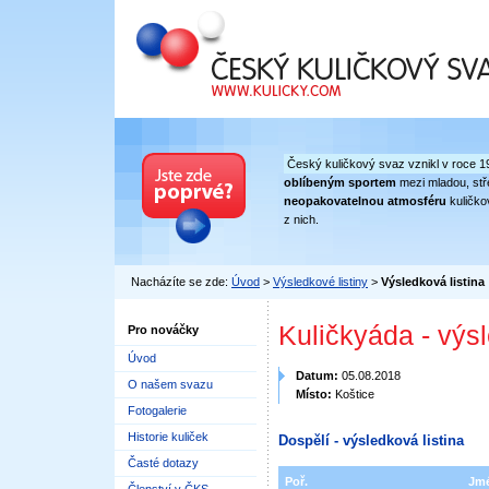
Český kuličkový svaz
Český kuličkový svaz vznikl v roce 1
oblíbeným sportem
mezi mladou, stře
neopakovatelnou atmosféru
kuličko
z nich.
Nacházíte se zde:
Úvod
>
Výsledkové listiny
>
Výsledková listina
Kuličkyáda - výs
Pro nováčky
Úvod
Datum:
05.08.2018
O našem svazu
Místo:
Koštice
Fotogalerie
Historie kuliček
Dospělí - výsledková listina
Časté dotazy
Poř.
Jm