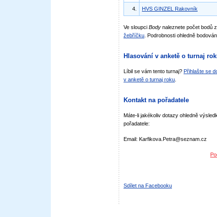
4.
HVS GINZEL Rakovník
Ve sloupci
Body
naleznete počet bodů 
žebříčku
. Podrobnosti ohledně bodován
Hlasování v anketě o turnaj ro
Líbil se vám tento turnaj?
Přihlašte se 
v anketě o turnaj roku
.
Kontakt na pořadatele
Máte-li jakékoliv dotazy ohledně výsledk
pořadatele:
Email: Karfikova.Petra@seznam.cz
Po
Sdílet na Facebooku