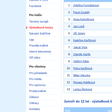
Členství v ČKS
1.
Zdeňka Formánková
Facebook
2.
Pavel Zoufalý
Pro hráče
3.
Anna Kokošková
Termíny turnajů
4.
Jan Loriš
Výsledkové listiny
5.
Jiří Jeney
Národní žebříček
Ligy
6.
Kateřina Karfíková
Pravidla kuliček
7.
Jakub Vrba
Interní dokumenty
8.
Zdeněk Karfík
Síň slávy
9.
Oldřich Ritter
Pro všechny
10.
Petra Karfíková
Pro pořadatele
11.
Milan Vokurka
Pro média
12.
Renata Hoblíková
Pro sponzory
13.
Lenka Šimková
Prodej kuliček
Zábava
Junioři do 12 let - výsledková l
Odkazy
Kontakty
Poř.
Jm