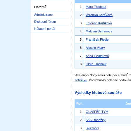
1.
Marc Thiebaut
Ostatní
Administrace
2.
Veronika Karfíková
Diskusní fórum
3.
Kateřina Karfíková
Nákupní portál
4.
Malvína Satranová
5.
František Fiedler
6.
Alessio Vitary
7.
Anna Fiedlerová
8.
Clara Thiebaut
Ve sloupci
Body
naleznete počet bodů
žebříčku
. Podrobnosti ohledně bodován
Výsledky klubové soutěže
Poř.
Jm
1.
GLÁSFÉR TÝM
2.
SKK Rohožky
3.
Sklerotici