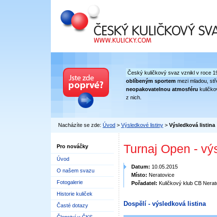
Český kuličkový svaz
Český kuličkový svaz vznikl v roce 1
oblíbeným sportem
mezi mladou, stře
neopakovatelnou atmosféru
kuličko
z nich.
Nacházíte se zde:
Úvod
>
Výsledkové listiny
>
Výsledková listina
Turnaj Open - vý
Pro nováčky
Úvod
Datum:
10.05.2015
O našem svazu
Místo:
Neratovice
Fotogalerie
Pořadatel:
Kuličkový klub CB Nerat
Historie kuliček
Dospělí - výsledková listina
Časté dotazy