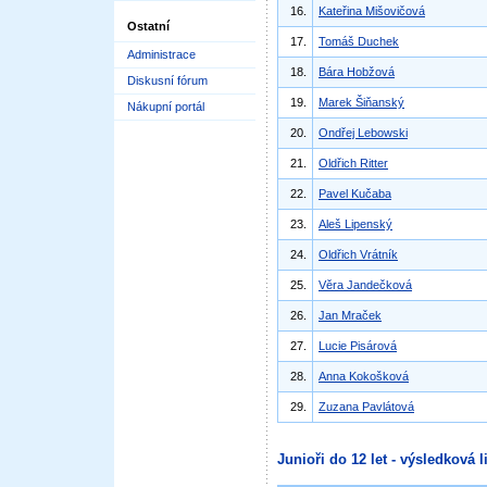
16.
Kateřina Mišovičová
Ostatní
17.
Tomáš Duchek
Administrace
18.
Bára Hobžová
Diskusní fórum
19.
Marek Šiňanský
Nákupní portál
20.
Ondřej Lebowski
21.
Oldřich Ritter
22.
Pavel Kučaba
23.
Aleš Lipenský
24.
Oldřich Vrátník
25.
Věra Jandečková
26.
Jan Mraček
27.
Lucie Pisárová
28.
Anna Kokošková
29.
Zuzana Pavlátová
Junioři do 12 let - výsledková l