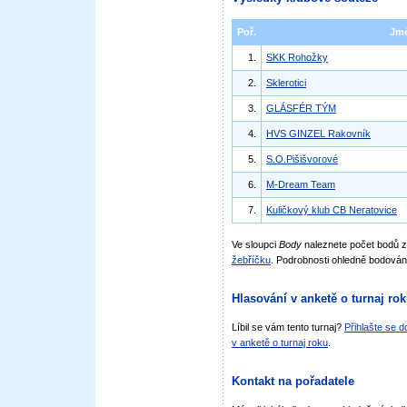
Poř.
Jm
1.
SKK Rohožky
2.
Sklerotici
3.
GLÁSFÉR TÝM
4.
HVS GINZEL Rakovník
5.
S.O.Pišišvorové
6.
M-Dream Team
7.
Kuličkový klub CB Neratovice
Ve sloupci
Body
naleznete počet bodů 
žebříčku
. Podrobnosti ohledně bodován
Hlasování v anketě o turnaj ro
Líbil se vám tento turnaj?
Přihlašte se 
v anketě o turnaj roku
.
Kontakt na pořadatele