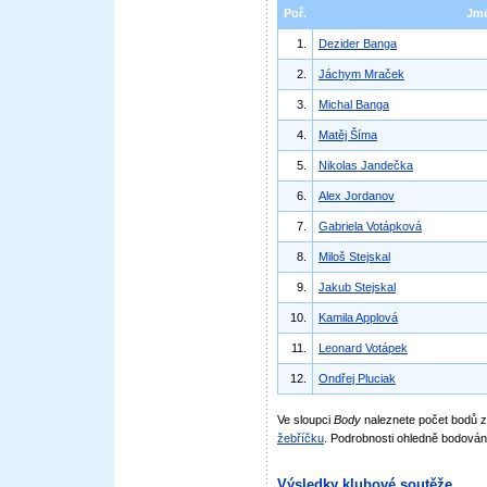
Poř.
Jm
1.
Dezider Banga
2.
Jáchym Mraček
3.
Michal Banga
4.
Matěj Šíma
5.
Nikolas Jandečka
6.
Alex Jordanov
7.
Gabriela Votápková
8.
Miloš Stejskal
9.
Jakub Stejskal
10.
Kamila Applová
11.
Leonard Votápek
12.
Ondřej Pluciak
Ve sloupci
Body
naleznete počet bodů
žebříčku
. Podrobnosti ohledně bodován
Výsledky klubové soutěže