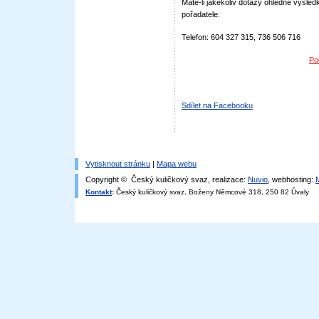
Máte-li jakékoliv dotazy ohledně výsledk
pořadatele:
Telefon: 604 327 315, 736 506 716
Po
Sdílet na Facebooku
Vytisknout stránku
|
Mapa webu
Copyright © Český kuličkový svaz, realizace:
Nuvio
, webhosting:
Kontakt
:
Český kuličkový svaz, Boženy Němcové 318, 250 82 Úvaly