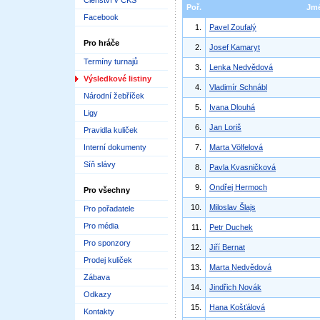
Členství v ČKS
Poř.
Jm
Facebook
1.
Pavel Zoufalý
Pro hráče
2.
Josef Kamaryt
Termíny turnajů
3.
Lenka Nedvědová
Výsledkové listiny
4.
Vladimír Schnábl
Národní žebříček
5.
Ivana Dlouhá
Ligy
6.
Jan Loriš
Pravidla kuliček
Interní dokumenty
7.
Marta Völfelová
Síň slávy
8.
Pavla Kvasničková
9.
Ondřej Hermoch
Pro všechny
10.
Miloslav Šlajs
Pro pořadatele
Pro média
11.
Petr Duchek
Pro sponzory
12.
Jiří Bernat
Prodej kuliček
13.
Marta Nedvědová
Zábava
14.
Jindřich Novák
Odkazy
15.
Hana Košťálová
Kontakty