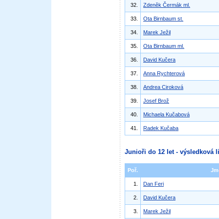
32.
Zdeněk Čermák ml.
33.
Ota Birnbaum st.
34.
Marek Ježil
35.
Ota Birnbaum ml.
36.
David Kučera
37.
Anna Rychterová
38.
Andrea Ciroková
39.
Josef Brož
40.
Michaela Kučabová
41.
Radek Kučaba
Junioři do 12 let - výsledková l
Poř.
Jm
1.
Dan Feri
2.
David Kučera
3.
Marek Ježil