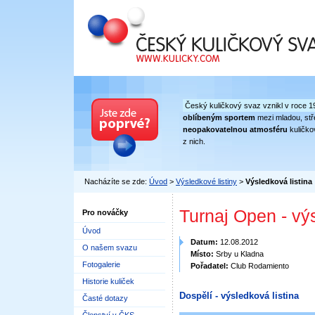
Český kuličkový svaz
Český kuličkový svaz vznikl v roce 1
oblíbeným sportem
mezi mladou, stře
neopakovatelnou atmosféru
kuličko
z nich.
Nacházíte se zde:
Úvod
>
Výsledkové listiny
>
Výsledková listina
Turnaj Open - vý
Pro nováčky
Úvod
Datum:
12.08.2012
O našem svazu
Místo:
Srby u Kladna
Fotogalerie
Pořadatel:
Club Rodamiento
Historie kuliček
Dospělí - výsledková listina
Časté dotazy