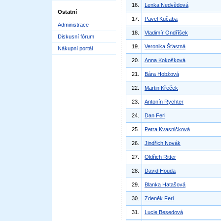
16.
Lenka Nedvědová
Ostatní
17.
Pavel Kučaba
Administrace
18.
Vladimír Ondříšek
Diskusní fórum
19.
Veronika Šťastná
Nákupní portál
20.
Anna Kokošková
21.
Bára Hobžová
22.
Martin Křeček
23.
Antonín Rychter
24.
Dan Feri
25.
Petra Kvasničková
26.
Jindřich Novák
27.
Oldřich Ritter
28.
David Houda
29.
Blanka Hatašová
30.
Zdeněk Feri
31.
Lucie Besedová