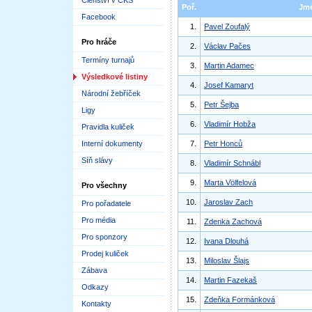
Členství v ČKS
Poř.
Jm
Facebook
1.
Pavel Zoufalý
Pro hráče
2.
Václav Pačes
Termíny turnajů
3.
Martin Adamec
Výsledkové listiny
4.
Josef Kamaryt
Národní žebříček
5.
Petr Šejba
Ligy
6.
Vladimír Hobža
Pravidla kuliček
Interní dokumenty
7.
Petr Honců
Síň slávy
8.
Vladimír Schnábl
9.
Marta Völfelová
Pro všechny
10.
Jaroslav Zach
Pro pořadatele
Pro média
11.
Zdenka Zachová
Pro sponzory
12.
Ivana Dlouhá
Prodej kuliček
13.
Miloslav Šlajs
Zábava
14.
Martin Fazekaš
Odkazy
15.
Zdeňka Formánková
Kontakty