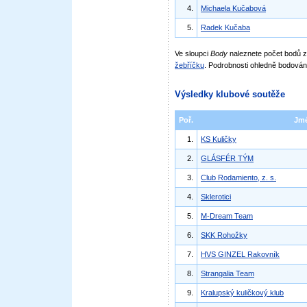
4.
Michaela Kučabová
5.
Radek Kučaba
Ve sloupci
Body
naleznete počet bodů
žebříčku
. Podrobnosti ohledně bodován
Výsledky klubové soutěže
Poř.
Jm
1.
KS Kuličky
2.
GLÁSFÉR TÝM
3.
Club Rodamiento, z. s.
4.
Sklerotici
5.
M-Dream Team
6.
SKK Rohožky
7.
HVS GINZEL Rakovník
8.
Strangalia Team
9.
Kralupský kuličkový klub