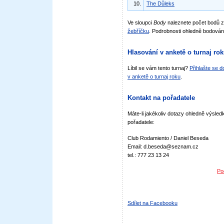
10.
The Důleks
Ve sloupci
Body
naleznete počet bodů 
žebříčku
. Podrobnosti ohledně bodován
Hlasování v anketě o turnaj ro
Líbil se vám tento turnaj?
Přihlašte se 
v anketě o turnaj roku
.
Kontakt na pořadatele
Máte-li jakékoliv dotazy ohledně výsledk
pořadatele:
Club Rodamiento / Daniel Beseda
Email: d.beseda@seznam.cz
tel.: 777 23 13 24
Po
Sdílet na Facebooku