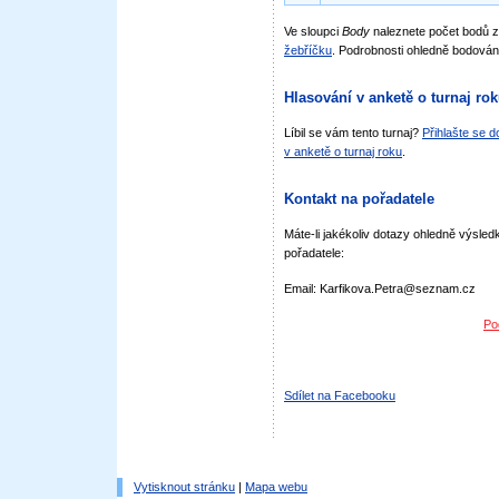
Ve sloupci
Body
naleznete počet bodů 
žebříčku
. Podrobnosti ohledně bodován
Hlasování v anketě o turnaj ro
Líbil se vám tento turnaj?
Přihlašte se 
v anketě o turnaj roku
.
Kontakt na pořadatele
Máte-li jakékoliv dotazy ohledně výsledk
pořadatele:
Email: Karfikova.Petra@seznam.cz
Po
Sdílet na Facebooku
Vytisknout stránku
|
Mapa webu