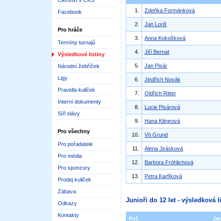
Členství v ČKS
1.
Zdeňka Formánková
Facebook
2.
Jan Loriš
Pro hráče
3.
Anna Kokošková
Termíny turnajů
4.
Jiří Bernat
Výsledkové listiny
5.
Jan Pisár
Národní žebříček
Ligy
6.
Jindřich Novák
Pravidla kuliček
7.
Oldřich Ritter
Interní dokumenty
8.
Lucie Pisárová
Síň slávy
9.
Hana Klégrová
Pro všechny
10.
Vít Grund
Pro pořadatele
11.
Alena Jirásková
Pro média
12.
Barbora Fróhlichová
Pro sponzory
13.
Petra Karfíková
Prodej kuliček
Zábava
Junioři do 12 let - výsledková l
Odkazy
Kontakty
Poř.
Jm