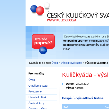
Český kuličkový svaz
Český kuličkový svaz vznikl v roce 1
oblíbeným sportem
mezi mladou, stře
neopakovatelnou atmosféru
kuličko
z nich.
Nacházíte se zde:
Úvod
>
Výsledkové listiny
>
Výsledková listina
Kuličkyáda - výs
Pro nováčky
Úvod
Datum:
24.08.2014
O našem svazu
Místo:
Koštice
Fotogalerie
Historie kuliček
Dospělí - výsledková listina
Časté dotazy
Poř.
Jm