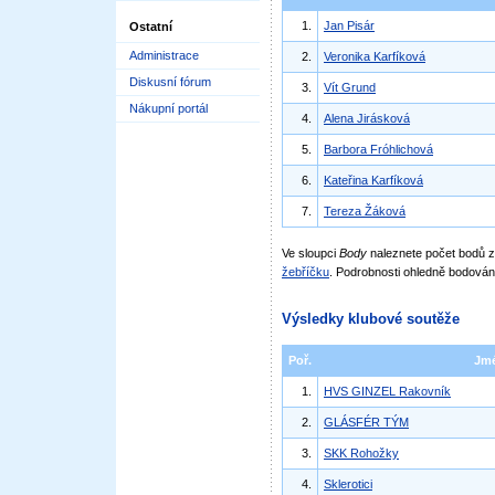
1.
Jan Pisár
Ostatní
Administrace
2.
Veronika Karfíková
Diskusní fórum
3.
Vít Grund
Nákupní portál
4.
Alena Jirásková
5.
Barbora Fróhlichová
6.
Kateřina Karfíková
7.
Tereza Žáková
Ve sloupci
Body
naleznete počet bodů
žebříčku
. Podrobnosti ohledně bodován
Výsledky klubové soutěže
Poř.
Jm
1.
HVS GINZEL Rakovník
2.
GLÁSFÉR TÝM
3.
SKK Rohožky
4.
Sklerotici