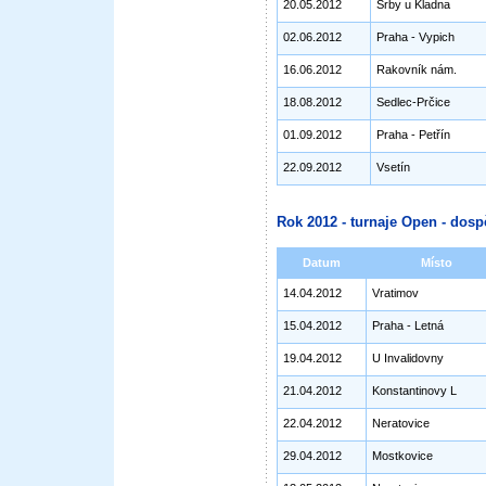
20.05.2012
Srby u Kladna
02.06.2012
Praha - Vypich
16.06.2012
Rakovník nám.
18.08.2012
Sedlec-Prčice
01.09.2012
Praha - Petřín
22.09.2012
Vsetín
Rok 2012 - turnaje Open - dosp
Datum
Místo
14.04.2012
Vratimov
15.04.2012
Praha - Letná
19.04.2012
U Invalidovny
21.04.2012
Konstantinovy L
22.04.2012
Neratovice
29.04.2012
Mostkovice