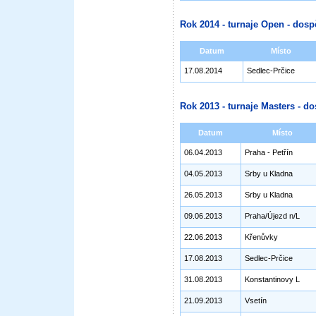
Rok 2014 - turnaje Open - dosp
Datum
Místo
17.08.2014
Sedlec-Prčice
Rok 2013 - turnaje Masters - do
Datum
Místo
06.04.2013
Praha - Petřín
04.05.2013
Srby u Kladna
26.05.2013
Srby u Kladna
09.06.2013
Praha/Újezd n/L
22.06.2013
Křenůvky
17.08.2013
Sedlec-Prčice
31.08.2013
Konstantinovy L
21.09.2013
Vsetín