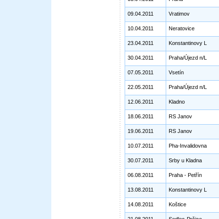
09.04.2011
Vratimov
10.04.2011
Neratovice
23.04.2011
Konstantinovy L
30.04.2011
Praha/Újezd n/L
07.05.2011
Vsetín
22.05.2011
Praha/Újezd n/L
12.06.2011
Kladno
18.06.2011
RS Janov
19.06.2011
RS Janov
10.07.2011
Pha-Invalidovna
30.07.2011
Srby u Kladna
06.08.2011
Praha - Petřín
13.08.2011
Konstantinovy L
14.08.2011
Koštice