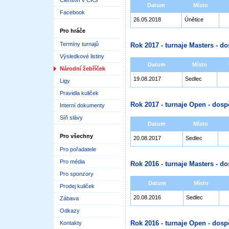
Členství v ČKS
Datum
Místo
Facebook
26.05.2018
Únětice
Pro hráče
Termíny turnajů
Rok 2017 - turnaje Masters - do
Výsledkové listiny
Datum
Místo
Národní žebříček
19.08.2017
Sedlec
Ligy
Pravidla kuliček
Rok 2017 - turnaje Open - dosp
Interní dokumenty
Síň slávy
Datum
Místo
Pro všechny
20.08.2017
Sedlec
Pro pořadatele
Pro média
Rok 2016 - turnaje Masters - do
Pro sponzory
Datum
Místo
Prodej kuliček
20.08.2016
Sedlec
Zábava
Odkazy
Rok 2016 - turnaje Open - dosp
Kontakty