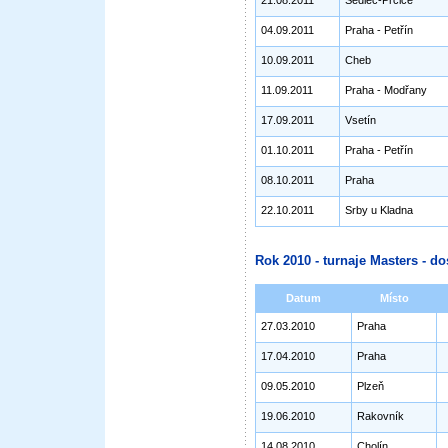
21.08.2011
Sedlec-Prčice
04.09.2011
Praha - Petřín
10.09.2011
Cheb
11.09.2011
Praha - Modřany
17.09.2011
Vsetín
01.10.2011
Praha - Petřín
08.10.2011
Praha
22.10.2011
Srby u Kladna
Rok 2010 - turnaje Masters - do
Datum
Místo
27.03.2010
Praha
17.04.2010
Praha
09.05.2010
Plzeň
19.06.2010
Rakovník
14.08.2010
Cholín