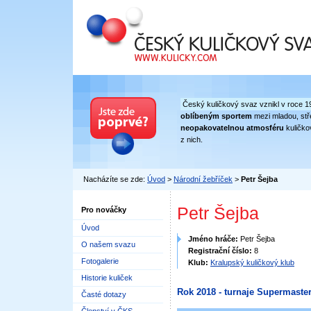
Český kuličkový svaz
Český kuličkový svaz vznikl v roce 1
oblíbeným sportem
mezi mladou, stře
neopakovatelnou atmosféru
kuličko
z nich.
Nacházíte se zde:
Úvod
>
Národní žebříček
>
Petr Šejba
Petr Šejba
Pro nováčky
Úvod
Jméno hráče:
Petr Šejba
O našem svazu
Registrační číslo:
8
Fotogalerie
Klub:
Kralupský kuličkový klub
Historie kuliček
Rok 2018 - turnaje Supermaster
Časté dotazy