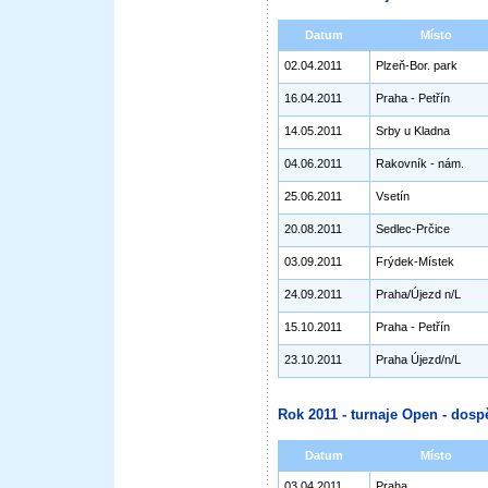
Datum
Místo
02.04.2011
Plzeň-Bor. park
16.04.2011
Praha - Petřín
14.05.2011
Srby u Kladna
04.06.2011
Rakovník - nám.
25.06.2011
Vsetín
20.08.2011
Sedlec-Prčice
03.09.2011
Frýdek-Místek
24.09.2011
Praha/Újezd n/L
15.10.2011
Praha - Petřín
23.10.2011
Praha Újezd/n/L
Rok 2011 - turnaje Open - dospě
Datum
Místo
03.04.2011
Praha