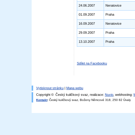
24.06.2007
Neratovice
01.09.2007
Praha
16.09.2007
Neratovice
29.09.2007
Praha
13.10.2007
Praha
Sdílet na Facebooku
Vytisknout stránku
|
Mapa webu
Copyright © Český kuličkový svaz, realizace:
Nuvio
, webhosting:
Kontakt
:
Český kuličkový svaz, Boženy Němcové 318, 250 82 Úvaly