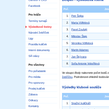
Členství v ČKS
Facebook
Poř.
Jm
Pro hráče
1.
Petr Šejba
Termíny turnajů
2.
Marta Völfelová
Výsledkové listiny
3.
Pavel Zoufalý
Národní žebříček
4.
Miloslav Šlajs
Ligy
5.
Veronika Völfelová
Pravidla kuliček
6.
Martin Adamec
Interní dokumenty
Síň slávy
7.
Jan Škývara
8.
Soňa Antonie Vobořilová
Pro všechny
Pro pořadatele
Ve sloupci
Body
naleznete počet bodů
Pro média
žebříčku
. Podrobnosti ohledně bodován
Pro sponzory
Výsledky klubové soutěže
Prodej kuliček
Zábava
Poř.
Jm
Odkazy
1.
Snaživí kuličkáři
Kontakty