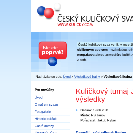
Český kuličkový svaz
Český kuličkový svaz vznikl v roce 1
oblíbeným sportem
mezi mladou, stře
neopakovatelnou atmosféru
kuličko
z nich.
Nacházíte se zde:
Úvod
>
Výsledkové listiny
>
Výsledková listina
Kuličkový turnaj
Pro nováčky
výsledky
Úvod
O našem svazu
Datum:
19.06.2011
Fotogalerie
Místo:
RS Janov
Historie kuliček
Pořadatel:
Jakub Rybář
Časté dotazy
Dospělí - výsledková listina