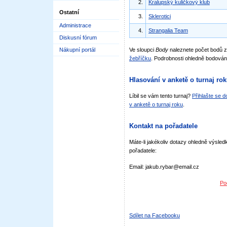
2.
Kralupský kuličkový klub
Ostatní
3.
Sklerotici
Administrace
4.
Strangalia Team
Diskusní fórum
Nákupní portál
Ve sloupci
Body
naleznete počet bodů 
žebříčku
. Podrobnosti ohledně bodován
Hlasování v anketě o turnaj ro
Líbil se vám tento turnaj?
Přihlašte se 
v anketě o turnaj roku
.
Kontakt na pořadatele
Máte-li jakékoliv dotazy ohledně výsledk
pořadatele:
Email: jakub.rybar@email.cz
Po
Sdílet na Facebooku