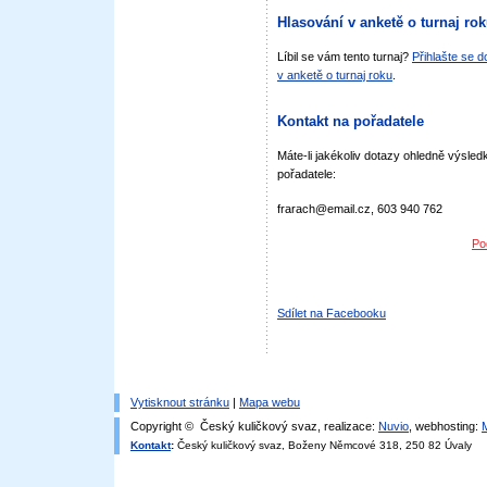
Hlasování v anketě o turnaj ro
Líbil se vám tento turnaj?
Přihlašte se 
v anketě o turnaj roku
.
Kontakt na pořadatele
Máte-li jakékoliv dotazy ohledně výsledk
pořadatele:
frarach@email.cz, 603 940 762
Po
Sdílet na Facebooku
Vytisknout stránku
|
Mapa webu
Copyright © Český kuličkový svaz, realizace:
Nuvio
, webhosting:
Kontakt
:
Český kuličkový svaz, Boženy Němcové 318, 250 82 Úvaly