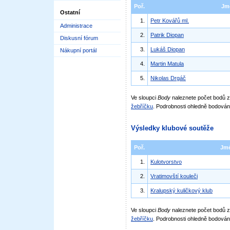
Poř.
Jm
Ostatní
1.
Petr Kovářů ml.
Administrace
2.
Patrik Diopan
Diskusní fórum
3.
Lukáš Diopan
Nákupní portál
4.
Martin Matula
5.
Nikolas Drgáč
Ve sloupci
Body
naleznete počet bodů
žebříčku
. Podrobnosti ohledně bodován
Výsledky klubové soutěže
Poř.
Jm
1.
Kulotvorstvo
2.
Vratimovští kouleči
3.
Kralupský kuličkový klub
Ve sloupci
Body
naleznete počet bodů 
žebříčku
. Podrobnosti ohledně bodován