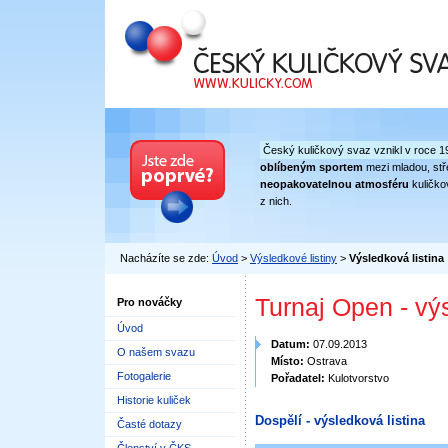
Český kuličkový svaz
Český kuličkový svaz vznikl v roce 1
oblíbeným sportem
mezi mladou, stře
neopakovatelnou atmosféru
kuličko
z nich.
Nacházíte se zde:
Úvod
>
Výsledkové listiny
>
Výsledková listina
Turnaj Open - vý
Pro nováčky
Úvod
Datum:
07.09.2013
O našem svazu
Místo:
Ostrava
Fotogalerie
Pořadatel:
Kulotvorstvo
Historie kuliček
Dospělí - výsledková listina
Časté dotazy