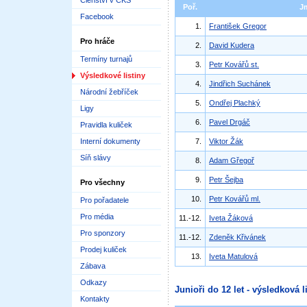
Členství v ČKS
Poř.
J
Facebook
1.
František Gregor
Pro hráče
2.
David Kudera
Termíny turnajů
3.
Petr Kovářů st.
Výsledkové listiny
4.
Jindřich Suchánek
Národní žebříček
5.
Ondřej Plachký
Ligy
6.
Pavel Drgáč
Pravidla kuliček
Interní dokumenty
7.
Viktor Žák
Síň slávy
8.
Adam Gřegoř
9.
Petr Šejba
Pro všechny
10.
Petr Kovářů ml.
Pro pořadatele
Pro média
11.-12.
Iveta Žáková
Pro sponzory
11.-12.
Zdeněk Křivánek
Prodej kuliček
13.
Iveta Matulová
Zábava
Odkazy
Junioři do 12 let - výsledková l
Kontakty