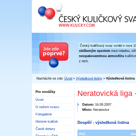
Český kuličkový svaz
Český kuličkový svaz vznikl v roce 1
oblíbeným sportem
mezi mladou, stře
neopakovatelnou atmosféru
kuličko
z nich.
Nacházíte se zde:
Úvod
>
Výsledkové listiny
>
Výsledková listina
Neratovická liga 
Pro nováčky
Úvod
Datum:
16.09.2007
O našem svazu
Místo:
Neratovice
Fotogalerie
Historie kuliček
Dospělí - výsledková listina
Časté dotazy
Poř.
Jm