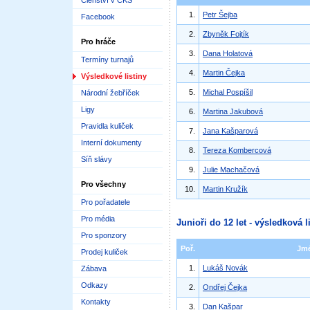
Členství v ČKS
1.
Petr Šejba
Facebook
2.
Zbyněk Fojtík
Pro hráče
3.
Dana Holatová
Termíny turnajů
4.
Martin Čejka
Výsledkové listiny
5.
Michal Pospíšil
Národní žebříček
Ligy
6.
Martina Jakubová
Pravidla kuliček
7.
Jana Kašparová
Interní dokumenty
8.
Tereza Kombercová
Síň slávy
9.
Julie Machačová
Pro všechny
10.
Martin Kružík
Pro pořadatele
Pro média
Junioři do 12 let - výsledková l
Pro sponzory
Poř.
Jm
Prodej kuliček
1.
Lukáš Novák
Zábava
Odkazy
2.
Ondřej Čejka
Kontakty
3.
Dan Kašpar