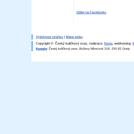
Sdílet na Facebooku
Vytisknout stránku
|
Mapa webu
Copyright © Český kuličkový svaz, realizace:
Nuvio
, webhosting:
Kontakt
:
Český kuličkový svaz, Boženy Němcové 318, 250 82 Úvaly