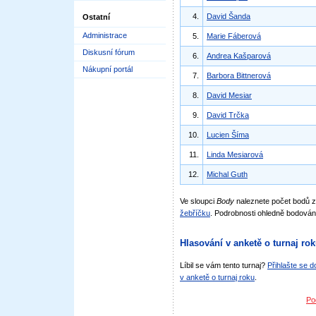
4.
David Šanda
Ostatní
Administrace
5.
Marie Fáberová
Diskusní fórum
6.
Andrea Kašparová
Nákupní portál
7.
Barbora Bittnerová
8.
David Mesiar
9.
David Trčka
10.
Lucien Šíma
11.
Linda Mesiarová
12.
Michal Guth
Ve sloupci
Body
naleznete počet bodů
žebříčku
. Podrobnosti ohledně bodován
Hlasování v anketě o turnaj ro
Líbil se vám tento turnaj?
Přihlašte se 
v anketě o turnaj roku
.
Po