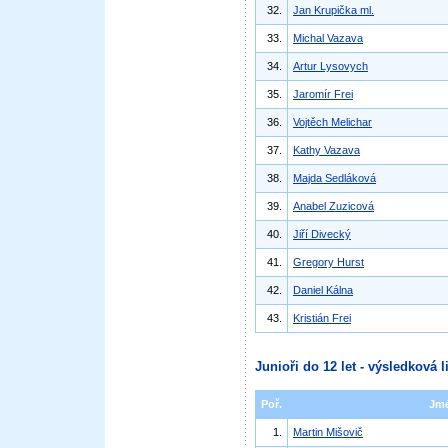
32.
Jan Krupička ml.
33.
Michal Vazava
34.
Artur Lysovych
35.
Jaromír Frei
36.
Vojtěch Melichar
37.
Kathy Vazava
38.
Majda Sedláková
39.
Anabel Zuzicová
40.
Jiří Divecký
41.
Gregory Hurst
42.
Daniel Kálna
43.
Kristián Frei
Junioři do 12 let - výsledková l
Poř.
Jm
1.
Martin Mišovič