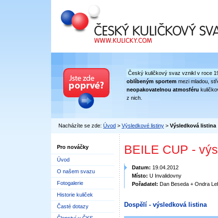
Český kuličkový svaz
Český kuličkový svaz vznikl v roce 1
oblíbeným sportem
mezi mladou, stře
neopakovatelnou atmosféru
kuličko
z nich.
Nacházíte se zde:
Úvod
>
Výsledkové listiny
>
Výsledková listina
BEILE CUP - výs
Pro nováčky
Úvod
Datum:
19.04.2012
O našem svazu
Místo:
U Invalidovny
Fotogalerie
Pořadatel:
Dan Beseda + Ondra Le
Historie kuliček
Dospělí - výsledková listina
Časté dotazy