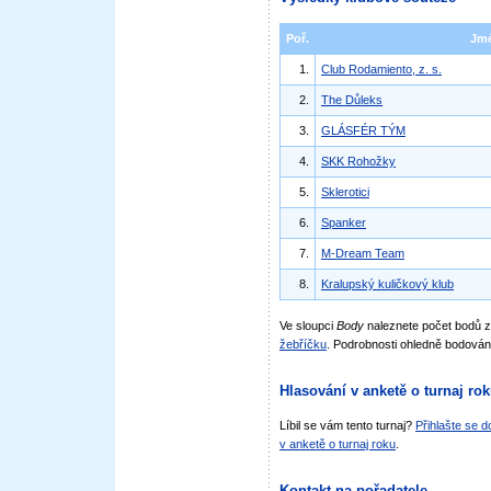
Poř.
Jm
1.
Club Rodamiento, z. s.
2.
The Důleks
3.
GLÁSFÉR TÝM
4.
SKK Rohožky
5.
Sklerotici
6.
Spanker
7.
M-Dream Team
8.
Kralupský kuličkový klub
Ve sloupci
Body
naleznete počet bodů 
žebříčku
. Podrobnosti ohledně bodován
Hlasování v anketě o turnaj ro
Líbil se vám tento turnaj?
Přihlašte se 
v anketě o turnaj roku
.
Kontakt na pořadatele