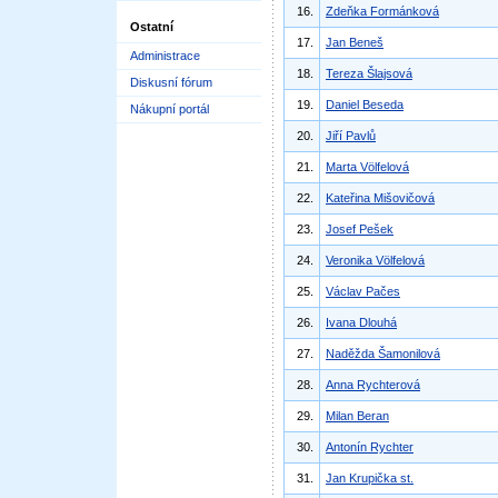
16.
Zdeňka Formánková
Ostatní
17.
Jan Beneš
Administrace
18.
Tereza Šlajsová
Diskusní fórum
19.
Daniel Beseda
Nákupní portál
20.
Jiří Pavlů
21.
Marta Völfelová
22.
Kateřina Mišovičová
23.
Josef Pešek
24.
Veronika Völfelová
25.
Václav Pačes
26.
Ivana Dlouhá
27.
Naděžda Šamonilová
28.
Anna Rychterová
29.
Milan Beran
30.
Antonín Rychter
31.
Jan Krupička st.