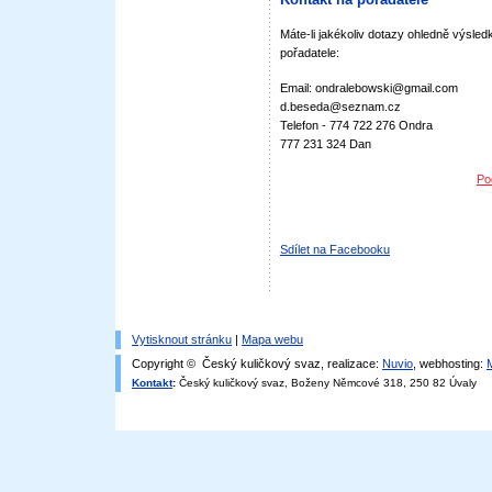
Máte-li jakékoliv dotazy ohledně výsledk
pořadatele:
Email: ondralebowski@gmail.com
d.beseda@seznam.cz
Telefon - 774 722 276 Ondra
777 231 324 Dan
Po
Sdílet na Facebooku
Vytisknout stránku
|
Mapa webu
Copyright © Český kuličkový svaz, realizace:
Nuvio
, webhosting:
Kontakt
:
Český kuličkový svaz, Boženy Němcové 318, 250 82 Úvaly