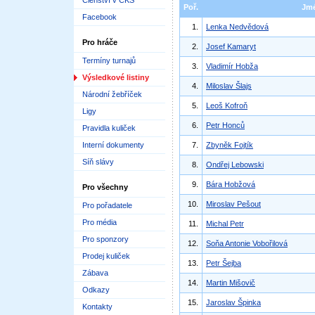
Členství v ČKS
Poř.
Jm
Facebook
1.
Lenka Nedvědová
Pro hráče
2.
Josef Kamaryt
Termíny turnajů
3.
Vladimír Hobža
Výsledkové listiny
4.
Miloslav Šlajs
Národní žebříček
5.
Leoš Kofroň
Ligy
6.
Petr Honců
Pravidla kuliček
Interní dokumenty
7.
Zbyněk Fojtík
Síň slávy
8.
Ondřej Lebowski
9.
Bára Hobžová
Pro všechny
10.
Miroslav Pešout
Pro pořadatele
Pro média
11.
Michal Petr
Pro sponzory
12.
Soňa Antonie Vobořilová
Prodej kuliček
13.
Petr Šejba
Zábava
14.
Martin Mišovič
Odkazy
15.
Jaroslav Špinka
Kontakty