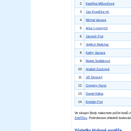
2.
Kateřina Mišovičová
3.
Jan Krupička ml.
4.
Michal Vazava
5.
Artur Lysovych
6.
Jaromír Frei
7.
Vojtěch Melichar
8.
Kathy Vazava
9.
Majda Sedláková
10.
Anabel Zuzicová
11.
Jiří Divecký
12.
Gregory Hurst
13.
Daniel Kálna
14.
Kristián Frei
Ve sloupci
Body
naleznete počet bodů
žebříčku
. Podrobnosti ohledně bodován
Výsledky klubové soutěže