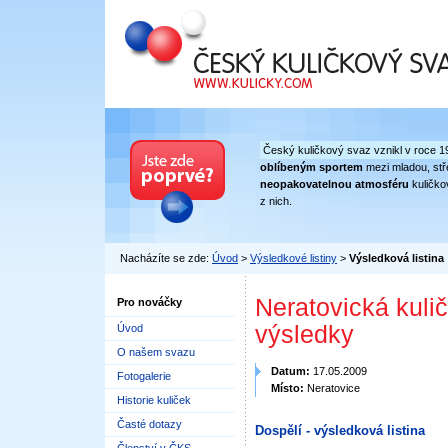
Český kuličkový svaz
Český kuličkový svaz vznikl v roce 1
oblíbeným sportem
mezi mladou, stře
neopakovatelnou atmosféru
kuličko
z nich.
Nacházíte se zde:
Úvod
>
Výsledkové listiny
>
Výsledková listina
Neratovická kulič
Pro nováčky
výsledky
Úvod
O našem svazu
Datum:
17.05.2009
Fotogalerie
Místo:
Neratovice
Historie kuliček
Časté dotazy
Dospělí - výsledková listina