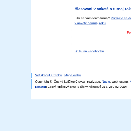
Hlasování v anketě o turnaj ro
Líbil se vám tento turnaj?
Přihlašte se 
v anketě o turnaj roku
.
Po
Sdílet na Facebooku
Vytisknout stránku
|
Mapa webu
Copyright © Český kuličkový svaz, realizace:
Nuvio
, webhosting:
Kontakt
:
Český kuličkový svaz, Boženy Němcové 318, 250 82 Úvaly