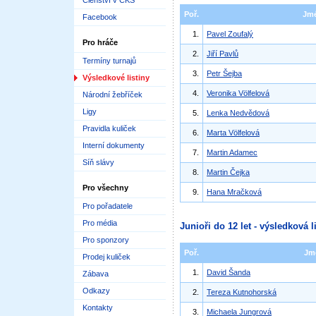
Členství v ČKS
Poř.
Jm
Facebook
1.
Pavel Zoufalý
Pro hráče
2.
Jiří Pavlů
Termíny turnajů
3.
Petr Šejba
Výsledkové listiny
4.
Veronika Völfelová
Národní žebříček
Ligy
5.
Lenka Nedvědová
Pravidla kuliček
6.
Marta Völfelová
Interní dokumenty
7.
Martin Adamec
Síň slávy
8.
Martin Čejka
Pro všechny
9.
Hana Mračková
Pro pořadatele
Pro média
Junioři do 12 let - výsledková l
Pro sponzory
Poř.
Jm
Prodej kuliček
1.
David Šanda
Zábava
Odkazy
2.
Tereza Kutnohorská
Kontakty
3.
Michaela Jungrová