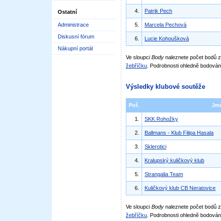
4.
Patrik Pech
Ostatní
Administrace
5.
Marcela Pechová
Diskusní fórum
6.
Lucie Kohoušková
Nákupní portál
Ve sloupci
Body
naleznete počet bodů
žebříčku
. Podrobnosti ohledně bodován
Výsledky klubové soutěže
Poř.
Jm
1.
SKK Rohožky
2.
Ballmans - Klub Filipa Hasala
3.
Sklerotici
4.
Kralupský kuličkový klub
5.
Strangalia Team
6.
Kuličkový klub CB Neratovice
Ve sloupci
Body
naleznete počet bodů 
žebříčku
. Podrobnosti ohledně bodován