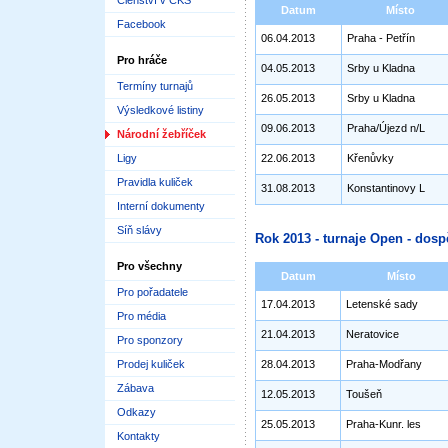
Členství v ČKS
Datum
Místo
Facebook
06.04.2013
Praha - Petřín
Pro hráče
04.05.2013
Srby u Kladna
Termíny turnajů
26.05.2013
Srby u Kladna
Výsledkové listiny
09.06.2013
Praha/Újezd n/L
Národní žebříček
Ligy
22.06.2013
Křenůvky
Pravidla kuliček
31.08.2013
Konstantinovy L
Interní dokumenty
Síň slávy
Rok 2013 - turnaje Open - dosp
Pro všechny
Datum
Místo
Pro pořadatele
17.04.2013
Letenské sady
Pro média
21.04.2013
Neratovice
Pro sponzory
Prodej kuliček
28.04.2013
Praha-Modřany
Zábava
12.05.2013
Toušeň
Odkazy
25.05.2013
Praha-Kunr. les
Kontakty