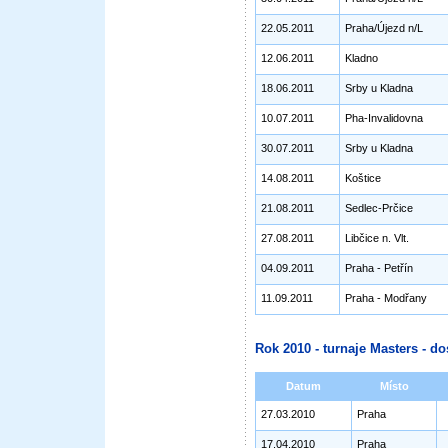
22.05.2011
Praha/Újezd n/L
12.06.2011
Kladno
18.06.2011
Srby u Kladna
10.07.2011
Pha-Invalidovna
30.07.2011
Srby u Kladna
14.08.2011
Koštice
21.08.2011
Sedlec-Prčice
27.08.2011
Libčice n. Vlt.
04.09.2011
Praha - Petřín
11.09.2011
Praha - Modřany
Rok 2010 - turnaje Masters - do
Datum
Místo
27.03.2010
Praha
17.04.2010
Praha