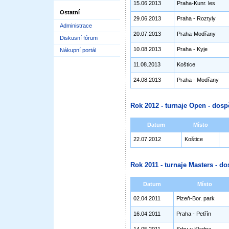
15.06.2013
Praha-Kunr. les
Ostatní
29.06.2013
Praha - Roztyly
Administrace
20.07.2013
Praha-Modřany
Diskusní fórum
10.08.2013
Praha - Kyje
Nákupní portál
11.08.2013
Koštice
24.08.2013
Praha - Modřany
Rok 2012 - turnaje Open - dosp
Datum
Místo
22.07.2012
Koštice
Rok 2011 - turnaje Masters - do
Datum
Místo
02.04.2011
Plzeň-Bor. park
16.04.2011
Praha - Petřín