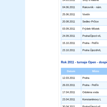
14.05.2011
Srby u Kladna
04.06.2011
Rakovník - nám.
25.06.2011
Vsetín
20.08.2011
Sedlec-Prčice
03.09.2011
Frýdek-Místek
24.09.2011
Praha/Újezd n/L
15.10.2011
Praha - Petřín
23.10.2011
Praha Újezd/n/L
Rok 2011 - turnaje Open - dospě
Datum
Místo
12.03.2011
Praha
26.03.2011
Praha - Petřín
17.04.2011
Odolena voda
23.04.2011
Konstantinovy L
30.04.2011
Praha/Újezd n/L