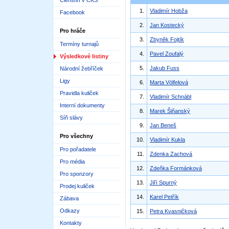
Členství v ČKS
1.
Vladimír Hobža
Facebook
2.
Jan Kostecký
Pro hráče
3.
Zbyněk Fojtík
Termíny turnajů
4.
Pavel Zoufalý
Výsledkové listiny
5.
Jakub Fuss
Národní žebříček
Ligy
6.
Marta Völfelová
Pravidla kuliček
7.
Vladimír Schnábl
Interní dokumenty
8.
Marek Šiňanský
Síň slávy
9.
Jan Beneš
Pro všechny
10.
Vladimír Kukla
Pro pořadatele
11.
Zdenka Zachová
Pro média
12.
Zdeňka Formánková
Pro sponzory
13.
Jiří Spurný
Prodej kuliček
14.
Karel Petřík
Zábava
Odkazy
15.
Petra Kvasničková
Kontakty