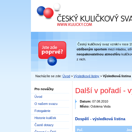
Český kuličkový svaz
Český kuličkový svaz vznikl v roce 1
oblíbeným sportem
mezi mladou, stře
neopakovatelnou atmosféru
kuličko
z nich.
Nacházíte se zde:
Úvod
>
Výsledkové listiny
>
Výsledková listina
Další v pořadí - 
Pro nováčky
Úvod
Datum:
07.08.2010
O našem svazu
Místo:
Odolena Voda
Fotogalerie
Historie kuliček
Dospělí - výsledková listina
Časté dotazy
Poř.
Jm