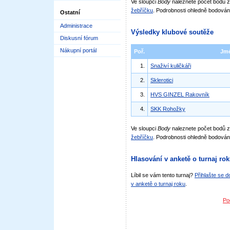
Ve sloupci
Body
naleznete počet bodů
žebříčku
. Podrobnosti ohledně bodován
Ostatní
Administrace
Výsledky klubové soutěže
Diskusní fórum
Nákupní portál
Poř.
Jm
1.
Snaživí kuličkáři
2.
Sklerotici
3.
HVS GINZEL Rakovník
4.
SKK Rohožky
Ve sloupci
Body
naleznete počet bodů 
žebříčku
. Podrobnosti ohledně bodován
Hlasování v anketě o turnaj ro
Líbil se vám tento turnaj?
Přihlašte se 
v anketě o turnaj roku
.
Po