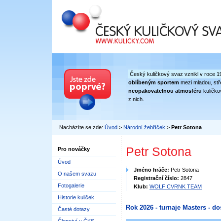
Český kuličkový svaz
Český kuličkový svaz vznikl v roce 1
oblíbeným sportem
mezi mladou, stře
neopakovatelnou atmosféru
kuličko
z nich.
Nacházíte se zde:
Úvod
>
Národní žebříček
>
Petr Sotona
Petr Sotona
Pro nováčky
Úvod
Jméno hráče:
Petr Sotona
O našem svazu
Registrační číslo:
2847
Fotogalerie
Klub:
WOLF CVRNK TEAM
Historie kuliček
Rok 2026 - turnaje Masters - do
Časté dotazy