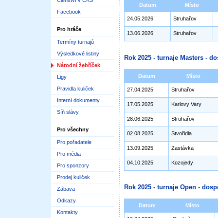
Členství v ČKS
Datum
Místo
Facebook
24.05.2026
Struhařov
Pro hráče
13.06.2026
Struhařov
Termíny turnajů
Výsledkové listiny
Rok 2025 - turnaje Masters - do
Národní žebříček
Datum
Místo
Ligy
Pravidla kuliček
27.04.2025
Struhařov
Interní dokumenty
17.05.2025
Karlovy Vary
Síň slávy
28.06.2025
Struhařov
Pro všechny
02.08.2025
Stvořidla
Pro pořadatele
13.09.2025
Zastávka
Pro média
04.10.2025
Kozojedy
Pro sponzory
Prodej kuliček
Rok 2025 - turnaje Open - dosp
Zábava
Odkazy
Datum
Místo
Kontakty