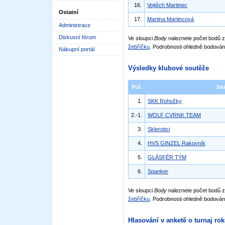
16.
Vojtěch Martinec
Ostatní
17.
Martina Martincová
Administrace
Diskusní fórum
Ve sloupci
Body
naleznete počet bodů
žebříčku
. Podrobnosti ohledně bodován
Nákupní portál
Výsledky klubové soutěže
Poř.
Jm
1.
SKK Rohožky
2.-1.
WOLF CVRNK TEAM
3.
Sklerotici
4.
HVS GINZEL Rakovník
5.
GLÁSFÉR TÝM
6.
Spanker
Ve sloupci
Body
naleznete počet bodů 
žebříčku
. Podrobnosti ohledně bodován
Hlasování v anketě o turnaj ro