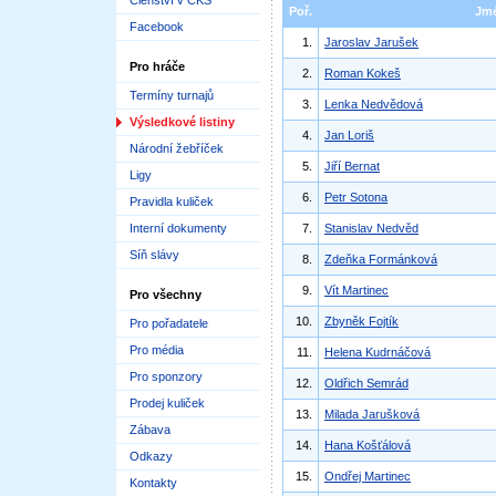
Členství v ČKS
Poř.
Jm
Facebook
1.
Jaroslav Jarušek
Pro hráče
2.
Roman Kokeš
Termíny turnajů
3.
Lenka Nedvědová
Výsledkové listiny
4.
Jan Loriš
Národní žebříček
5.
Jiří Bernat
Ligy
6.
Petr Sotona
Pravidla kuliček
Interní dokumenty
7.
Stanislav Nedvěd
Síň slávy
8.
Zdeňka Formánková
9.
Vít Martinec
Pro všechny
10.
Zbyněk Fojtík
Pro pořadatele
Pro média
11.
Helena Kudrnáčová
Pro sponzory
12.
Oldřich Semrád
Prodej kuliček
13.
Milada Jarušková
Zábava
14.
Hana Košťálová
Odkazy
15.
Ondřej Martinec
Kontakty