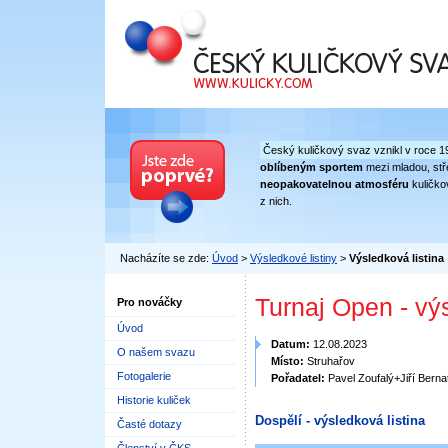
Český kuličkový svaz
Český kuličkový svaz vznikl v roce 1
oblíbeným sportem
mezi mladou, stře
neopakovatelnou atmosféru
kuličko
z nich.
Nacházíte se zde:
Úvod
>
Výsledkové listiny
>
Výsledková listina
Turnaj Open - vý
Pro nováčky
Úvod
Datum:
12.08.2023
O našem svazu
Místo:
Struhařov
Fotogalerie
Pořadatel:
Pavel Zoufalý+Jiří Berna
Historie kuliček
Dospělí - výsledková listina
Časté dotazy