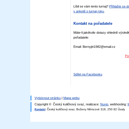
Líbil se vám tento turnaj?
Přihlašte se 
v anketě o turnaj roku
.
Kontakt na pořadatele
Máte-li jakékoliv dotazy ohledně výsledk
pořadatele:
Email: Bernyjiri1982@email.cz
Po
Sdílet na Facebooku
Vytisknout stránku
|
Mapa webu
Copyright © Český kuličkový svaz, realizace:
Nuvio
, webhosting:
Kontakt
:
Český kuličkový svaz, Boženy Němcové 318, 250 82 Úvaly