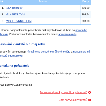
Poř.
Jméno
Body
1.
SKK Rohožky
310,69
2.
GLÁSFÉR TÝM
264,54
3.
WOLF CVRNK TEAM
203,00
 sloupci
Body
naleznete počet bodů získaných daným klubem do
národního
bříčku
. Podrobnosti ohledně bodování naleznete v
soutěžním řádu
.
lasování v anketě o turnaj roku
bil se vám tento turnaj?
Přihlašte se do svého hráčského účtu
a
hlasujte pro něj
anketě o turnaj roku
.
ontakt na pořadatele
te-li jakékoliv dotazy ohledně výsledkové listiny, kontaktujte prosím přímo
řadatele:
ail: Bernyjiri1982@email.cz
Podrobné výsledky republikových turnajů
Zpět na výsledky turnajů