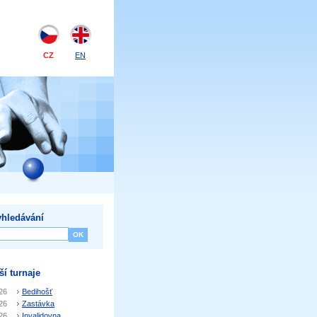
CZ
EN
hledávání
ší turnaje
26
Bedihošť
26
Zastávka
26
Invalidovna