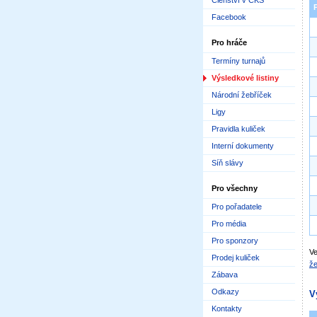
Členství v ČKS
Facebook
Pro hráče
Termíny turnajů
Výsledkové listiny
Národní žebříček
Ligy
Pravidla kuliček
Interní dokumenty
Síň slávy
Pro všechny
Pro pořadatele
Pro média
Pro sponzory
Ve
Prodej kuliček
že
Zábava
Odkazy
V
Kontakty