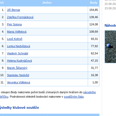
Poř.
Jméno
Body
22.08.20
23.08.20
1.
Jiří Bernat
154,85
2.
Zdeňka Formánková
139,46
3.
Petr Sotona
124,08
Náhodn
4.
Marta Völfelová
108,69
5.
Leoš Kofroň
93,31
6.
Lenka Nedvědová
77,92
7.
Vladimír Schnábl
62,54
8.
Helena Kudrnáčová
47,15
9.
Marek Šiňanský
31,77
10.
Stanislav Nedvěd
16,38
11.
Veronika Völfelová
1,00
 sloupci
Body
naleznete počet bodů získaných daným hráčem do
národního
bříčku
. Podrobnosti ohledně bodování naleznete v
soutěžním řádu
.
ýsledky klubové soutěže