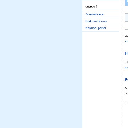
Ostatní
Administrace
Diskusní fórum
Nákupní portál
Ve
že
H
Lí
v 
K
Má
po
Em