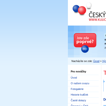
Český kuličkový
n
z
Nacházíte se zde:
Úvod
>
Výs
Pro nováčky
Úvod
O našem svazu
Fotogalerie
Historie kuliček
D
Časté dotazy