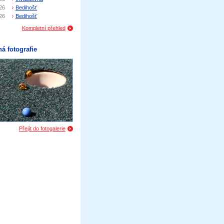
26
Bedihošť
26
Bedihošť
Kompletní přehled
á fotografie
Přejít do fotogalerie