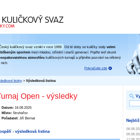
 svaz
Český kuličkový svaz vznikl v roce 1999.
Od té doby se kuličky staly
velmi
oblíbeným sportem
mezi mladou, střední i starší generací. Pojďte teď okusit
eopakovatelnou atmosféru
kuličkových turnajů a přijměte pozvání na některý
 nich.
Pokračujte zde
ledkové listiny
>
Výsledková listina
Turnaj Open - výsledky
Vy
Datum:
16.08.2025
Místo:
Struhařov
Pořadatel:
Jiří Bernat
Nejbliž
08.08.20
ospělí - výsledková listina
09.08.20
12.08.20