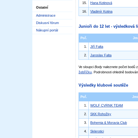
15.
Hana Kotinová
Ostatní
16.
Vladimír Kotina
Administrace
Diskusní fórum
Junioři do 12 let - výsledková l
Nákupní portál
Poř.
Jm
1.
Jiří Falta
2.
Jaroslav Falta
Ve sloupci
Body
naleznete počet bodů
žebříčku
. Podrobnosti ohledně bodován
Výsledky klubové soutěže
Poř.
Jm
1.
WOLF CVRNK TEAM
2.
SKK Rohožky
3.
Bohemia & Moravia Club
4.
Sklerotici