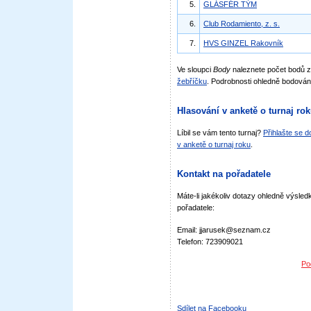
5.
GLÁSFÉR TÝM
6.
Club Rodamiento, z. s.
7.
HVS GINZEL Rakovník
Ve sloupci
Body
naleznete počet bodů 
žebříčku
. Podrobnosti ohledně bodován
Hlasování v anketě o turnaj ro
Líbil se vám tento turnaj?
Přihlašte se 
v anketě o turnaj roku
.
Kontakt na pořadatele
Máte-li jakékoliv dotazy ohledně výsledk
pořadatele:
Email: jjarusek@seznam.cz
Telefon: 723909021
Po
Sdílet na Facebooku