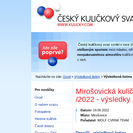
Český kuličkový svaz
Český kuličkový svaz vznikl v roce 1
oblíbeným sportem
mezi mladou, stře
neopakovatelnou atmosféru
kuličko
z nich.
Nacházíte se zde:
Úvod
>
Výsledkové listiny
>
Výsledková listina
Mirošovická kulič
Pro nováčky
/2022 - výsledky
Úvod
O našem svazu
Datum:
19.06.2022
Fotogalerie
Místo:
Mirošovice
Historie kuliček
Pořadatel:
WOLF CVRNK TEAM
Časté dotazy
Dospělí - výsledková listina