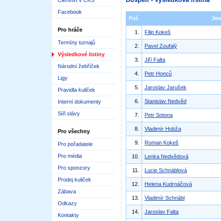
Členství v ČKS
Facebook
Poř.
Jm
Pro hráče
1.
Filip Kokeš
Termíny turnajů
2.
Pavel Zoufalý
Výsledkové listiny
3.
Jiří Falta
Národní žebříček
4.
Petr Honců
Ligy
5.
Jaroslav Jarušek
Pravidla kuliček
6.
Stanislav Nedvěd
Interní dokumenty
Síň slávy
7.
Petr Sotona
8.
Vladimír Hobža
Pro všechny
9.
Roman Kokeš
Pro pořadatele
Pro média
10.
Lenka Nedvědová
Pro sponzory
11.
Lucie Schnáblová
Prodej kuliček
12.
Helena Kudrnáčová
Zábava
13.
Vladimír Schnábl
Odkazy
14.
Jaroslav Falta
Kontakty