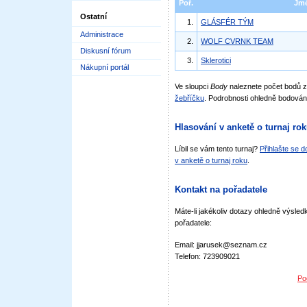
Poř.
Jm
Ostatní
1.
GLÁSFÉR TÝM
Administrace
2.
WOLF CVRNK TEAM
Diskusní fórum
3.
Sklerotici
Nákupní portál
Ve sloupci
Body
naleznete počet bodů 
žebříčku
. Podrobnosti ohledně bodován
Hlasování v anketě o turnaj ro
Líbil se vám tento turnaj?
Přihlašte se 
v anketě o turnaj roku
.
Kontakt na pořadatele
Máte-li jakékoliv dotazy ohledně výsledk
pořadatele:
Email: jjarusek@seznam.cz
Telefon: 723909021
Po