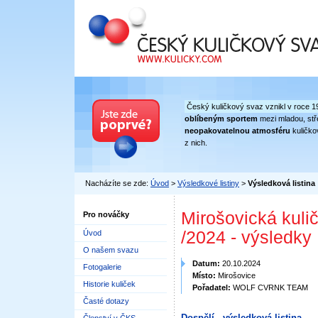
Český kuličkový svaz
Český kuličkový svaz vznikl v roce 1
oblíbeným sportem
mezi mladou, stře
neopakovatelnou atmosféru
kuličko
z nich.
Nacházíte se zde:
Úvod
>
Výsledkové listiny
>
Výsledková listina
Mirošovická kulič
Pro nováčky
/2024 - výsledky
Úvod
O našem svazu
Datum:
20.10.2024
Fotogalerie
Místo:
Mirošovice
Historie kuliček
Pořadatel:
WOLF CVRNK TEAM
Časté dotazy
Dospělí - výsledková listina