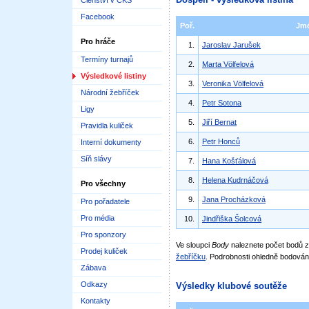
Členství v ČKS
Facebook
Poř.
Jm
Pro hráče
1.
Jaroslav Jarušek
Termíny turnajů
2.
Marta Völfelová
Výsledkové listiny
3.
Veronika Völfelová
Národní žebříček
4.
Petr Sotona
Ligy
5.
Jiří Bernat
Pravidla kuliček
6.
Petr Honců
Interní dokumenty
Síň slávy
7.
Hana Košťálová
8.
Helena Kudrnáčová
Pro všechny
9.
Jana Procházková
Pro pořadatele
Pro média
10.
Jindřiška Šolcová
Pro sponzory
Ve sloupci
Body
naleznete počet bodů
Prodej kuliček
žebříčku
. Podrobnosti ohledně bodován
Zábava
Odkazy
Výsledky klubové soutěže
Kontakty