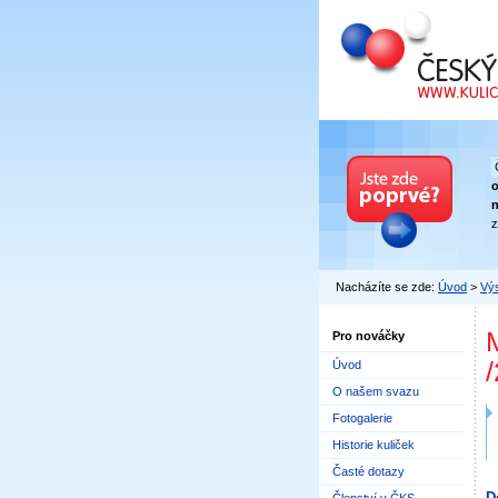
Český kuličkový
n
z
Nacházíte se zde:
Úvod
>
Výs
M
Pro nováčky
Úvod
O našem svazu
Fotogalerie
Historie kuliček
Časté dotazy
D