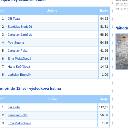
22.08.20
23.08.20
Poř.
Jméno
Body
1.
Jiří Falta
94,93
2.
Stanislav Nedvěd
81,51
Náhodn
3.
Jaroslav Jarušek
68,10
4.
Petr Sotona
54,68
5.
Jaroslav Falta
41,26
6.
Ema Piskáčková
27,84
7.
Hana Košťálová
14,42
8.
Ladislav Brunclík
1,00
unioři do 12 let - výsledková listina
Poř.
Jméno
Body
1.
Jiří Falta
112,11
2.
Jaroslav Falta
56,56
3.
Ema Piskáčková
1,00