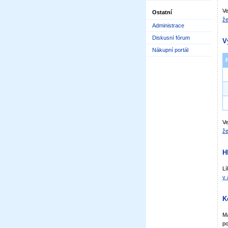
Ve
Ostatní
že
Administrace
Diskusní fórum
V
Nákupní portál
Ve
že
H
Lí
v 
K
Má
po