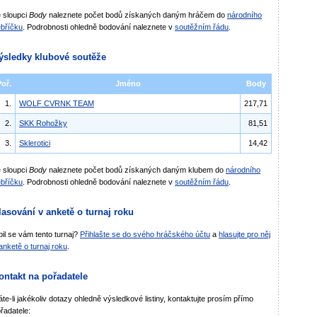
 sloupci
Body
naleznete počet bodů získaných daným hráčem do
národního
bříčku
. Podrobnosti ohledně bodování naleznete v
soutěžním řádu
.
ýsledky klubové soutěže
Poř.
Jméno
Body
1.
WOLF CVRNK TEAM
217,71
2.
SKK Rohožky
81,51
3.
Sklerotici
14,42
 sloupci
Body
naleznete počet bodů získaných daným klubem do
národního
bříčku
. Podrobnosti ohledně bodování naleznete v
soutěžním řádu
.
lasování v anketě o turnaj roku
bil se vám tento turnaj?
Přihlašte se do svého hráčského účtu
a
hlasujte pro něj
anketě o turnaj roku
.
ontakt na pořadatele
te-li jakékoliv dotazy ohledně výsledkové listiny, kontaktujte prosím přímo
řadatele: