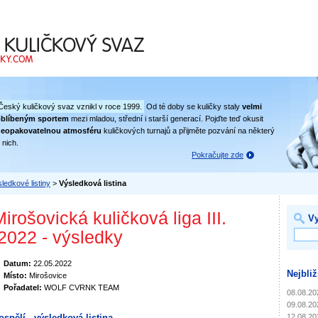
 svaz
Český kuličkový svaz vznikl v roce 1999.
Od té doby se kuličky staly
velmi
oblíbeným sportem
mezi mladou, střední i starší generací. Pojďte teď okusit
eopakovatelnou atmosféru
kuličkových turnajů a přijměte pozvání na některý
 nich.
Pokračujte zde
ledkové listiny
>
Výsledková listina
irošovická kuličková liga III.
Vy
/2022 - výsledky
Datum:
22.05.2022
Nejbliž
Místo:
Mirošovice
Pořadatel:
WOLF CVRNK TEAM
08.08.20
09.08.20
12.08.20
ospělí - výsledková listina