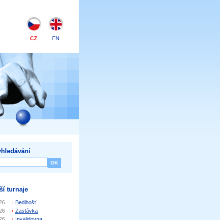
CZ
EN
hledávání
ší turnaje
26
Bedihošť
26
Zastávka
26
Invalidovna