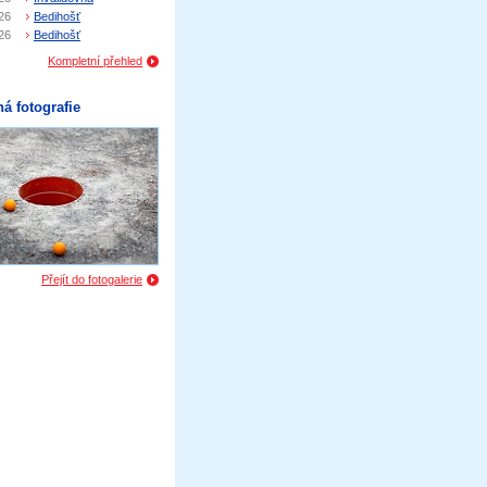
26
Bedihošť
26
Bedihošť
Kompletní přehled
á fotografie
Přejít do fotogalerie