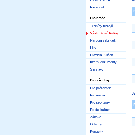
Členství v ČKS
Facebook
Pro hráče
Termíny turnajů
Výsledkové listiny
Národní žebříček
Ligy
Pravidla kuliček
Interní dokumenty
Síň slávy
Pro všechny
Pro pořadatele
J
Pro média
Pro sponzory
Prodej kuliček
Zábava
Odkazy
Kontakty