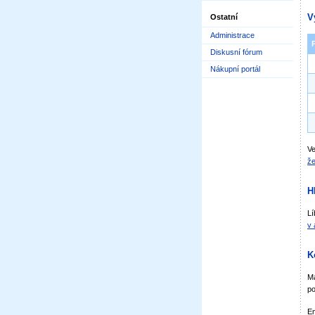
V
Ostatní
Administrace
Diskusní fórum
Nákupní portál
Ve
že
H
Lí
v 
K
Má
po
Em