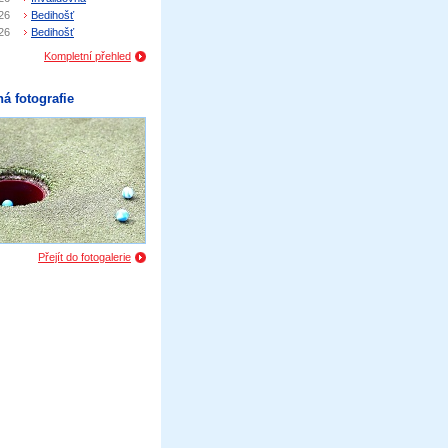
26
Bedihošť
26
Bedihošť
Kompletní přehled
á fotografie
Přejít do fotogalerie