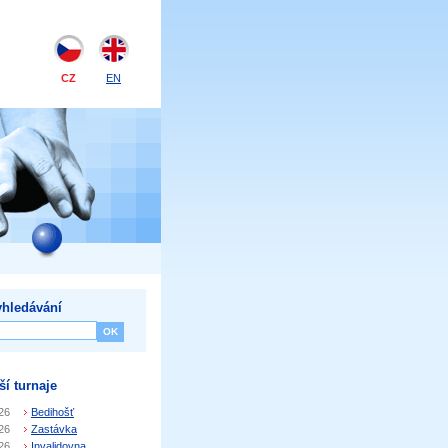
CZ
EN
hledávání
ší turnaje
26
Bedihošť
26
Zastávka
26
Invalidovna