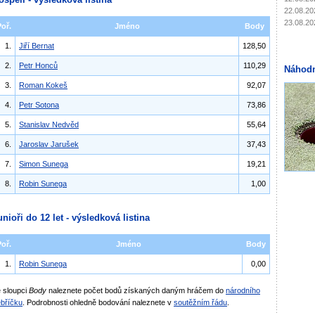
22.08.20
23.08.20
Poř.
Jméno
Body
1.
Jiří Bernat
128,50
2.
Petr Honců
110,29
Náhodn
3.
Roman Kokeš
92,07
4.
Petr Sotona
73,86
5.
Stanislav Nedvěd
55,64
6.
Jaroslav Jarušek
37,43
7.
Simon Sunega
19,21
8.
Robin Sunega
1,00
unioři do 12 let - výsledková listina
Poř.
Jméno
Body
1.
Robin Sunega
0,00
 sloupci
Body
naleznete počet bodů získaných daným hráčem do
národního
bříčku
. Podrobnosti ohledně bodování naleznete v
soutěžním řádu
.