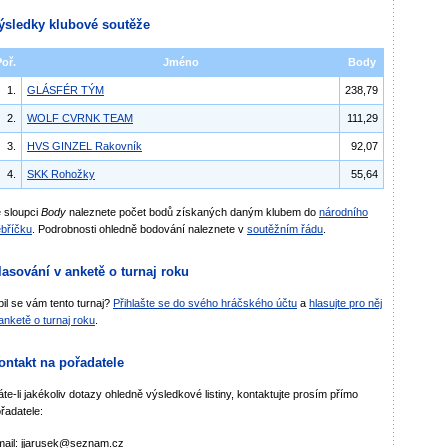
ýsledky klubové soutěže
Poř.
Jméno
Body
1.
GLÁSFÉR TÝM
238,79
2.
WOLF CVRNK TEAM
111,29
3.
HVS GINZEL Rakovník
92,07
4.
SKK Rohožky
55,64
 sloupci
Body
naleznete počet bodů získaných daným klubem do
národního
bříčku
. Podrobnosti ohledně bodování naleznete v
soutěžním řádu
.
lasování v anketě o turnaj roku
bil se vám tento turnaj?
Přihlašte se do svého hráčského účtu
a
hlasujte pro něj
anketě o turnaj roku
.
ontakt na pořadatele
te-li jakékoliv dotazy ohledně výsledkové listiny, kontaktujte prosím přímo
řadatele:
ail: jjarusek@seznam.cz