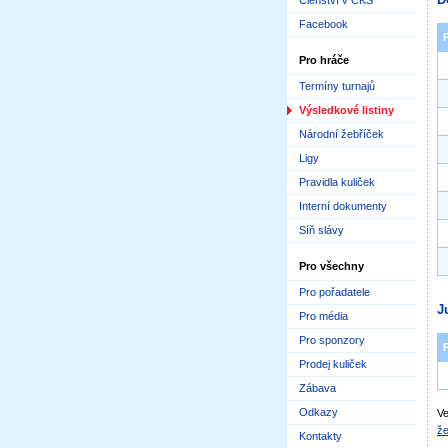
Členství v ČKS
Facebook
Pro hráče
Termíny turnajů
Výsledkové listiny
Národní žebříček
Ligy
Pravidla kuliček
Interní dokumenty
Síň slávy
Pro všechny
Pro pořadatele
J
Pro média
Pro sponzory
Prodej kuliček
Zábava
Odkazy
Ve
že
Kontakty