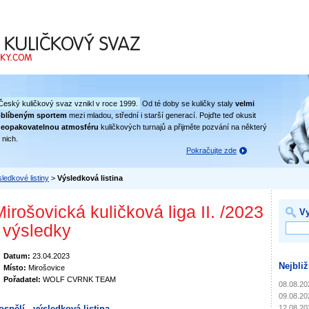
 svaz
Český kuličkový svaz vznikl v roce 1999.
Od té doby se kuličky staly
velmi
oblíbeným sportem
mezi mladou, střední i starší generací. Pojďte teď okusit
eopakovatelnou atmosféru
kuličkových turnajů a přijměte pozvání na některý
 nich.
Pokračujte zde
ledkové listiny
>
Výsledková listina
irošovická kuličková liga II. /2023
Vy
- výsledky
Datum:
23.04.2023
Nejbliž
Místo:
Mirošovice
Pořadatel:
WOLF CVRNK TEAM
08.08.20
09.08.20
12.08.20
ospělí - výsledková listina