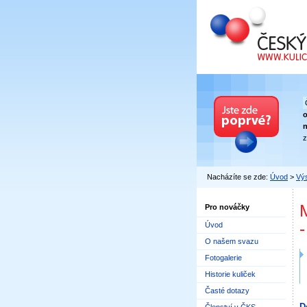
Český kuličkový
n
z
Nacházíte se zde:
Úvod
>
Výs
M
Pro nováčky
Úvod
O našem svazu
Fotogalerie
Historie kuliček
Časté dotazy
D