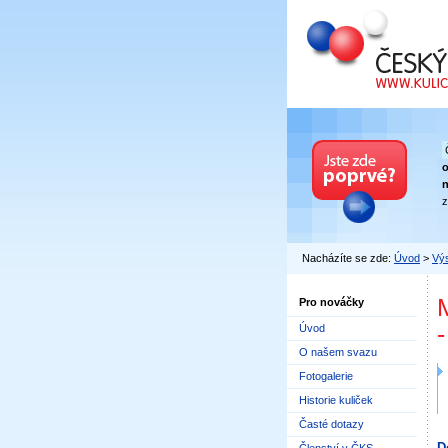
Český kuličkový
n
z
Nacházíte se zde:
Úvod
>
Výs
Pro nováčky
Úvod
O našem svazu
Fotogalerie
Historie kuliček
Časté dotazy
D