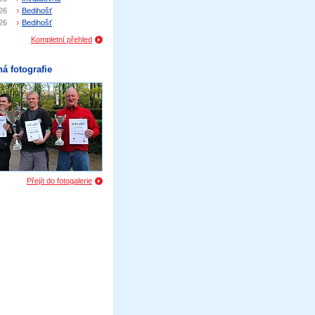
26
Bedihošť
26
Bedihošť
Kompletní přehled
á fotografie
Přejít do fotogalerie