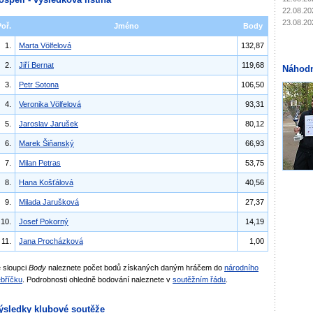
22.08.20
23.08.20
Poř.
Jméno
Body
1.
Marta Völfelová
132,87
2.
Jiří Bernat
119,68
Náhodn
3.
Petr Sotona
106,50
4.
Veronika Völfelová
93,31
5.
Jaroslav Jarušek
80,12
6.
Marek Šiňanský
66,93
7.
Milan Petras
53,75
8.
Hana Košťálová
40,56
9.
Milada Jarušková
27,37
10.
Josef Pokorný
14,19
11.
Jana Procházková
1,00
 sloupci
Body
naleznete počet bodů získaných daným hráčem do
národního
bříčku
. Podrobnosti ohledně bodování naleznete v
soutěžním řádu
.
ýsledky klubové soutěže