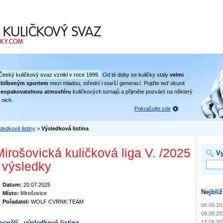
 svaz
Český kuličkový svaz vznikl v roce 1999.
Od té doby se kuličky staly
velmi
oblíbeným sportem
mezi mladou, střední i starší generací. Pojďte teď okusit
eopakovatelnou atmosféru
kuličkových turnajů a přijměte pozvání na některý
 nich.
Pokračujte zde
ledkové listiny
>
Výsledková listina
Mirošovická kuličková liga V. /2025
Vy
- výsledky
Datum:
20.07.2025
Nejbliž
Místo:
Mirošovice
Pořadatel:
WOLF CVRNK TEAM
08.08.20
09.08.20
12.08.20
ospělí - výsledková listina