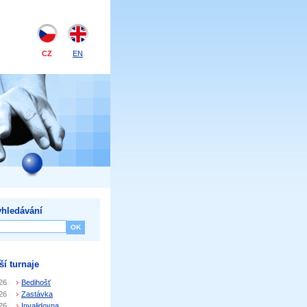
CZ
EN
hledávání
ší turnaje
26
Bedihošť
26
Zastávka
26
Invalidovna