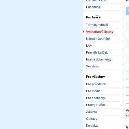
Členství v ČKS
Facebook
Pro hráče
Termíny turnajů
Výsledkové listiny
Národní žebříček
Ligy
Pravidla kuliček
Interní dokumenty
Síň slávy
Pro všechny
Pro pořadatele
Pro média
Pro sponzory
Prodej kuliček
Ve
Zábava
že
Odkazy
Kontakty
V