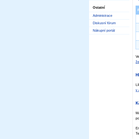
Ostatní
Administrace
Diskusní fórum
Nákupní portál
Ve
že
H
Lí
v 
K
Má
po
Em
Te