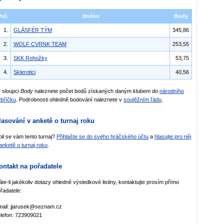
Poř.
Jméno
Body
1.
GLÁSFÉR TÝM
345,86
2.
WOLF CVRNK TEAM
253,55
3.
SKK Rohožky
53,75
4.
Sklerotici
40,56
 sloupci
Body
naleznete počet bodů získaných daným klubem do
národního
bříčku
. Podrobnosti ohledně bodování naleznete v
soutěžním řádu
.
lasování v anketě o turnaj roku
bil se vám tento turnaj?
Přihlašte se do svého hráčského účtu
a
hlasujte pro něj
anketě o turnaj roku
.
ontakt na pořadatele
te-li jakékoliv dotazy ohledně výsledkové listiny, kontaktujte prosím přímo
řadatele:
ail: jjarusek@seznam.cz
lefon: 723909021