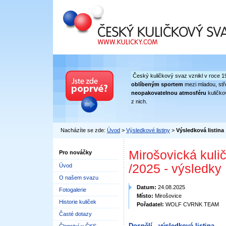
Český kuličkový svaz
Český kuličkový svaz vznikl v roce 1
oblíbeným sportem
mezi mladou, stře
neopakovatelnou atmosféru
kuličko
z nich.
Nacházíte se zde:
Úvod
>
Výsledkové listiny
>
Výsledková listina
Mirošovická kulič
Pro nováčky
/2025 - výsledky
Úvod
O našem svazu
Datum:
24.08.2025
Fotogalerie
Místo:
Mirošovice
Historie kuliček
Pořadatel:
WOLF CVRNK TEAM
Časté dotazy
Dospělí - výsledková listina