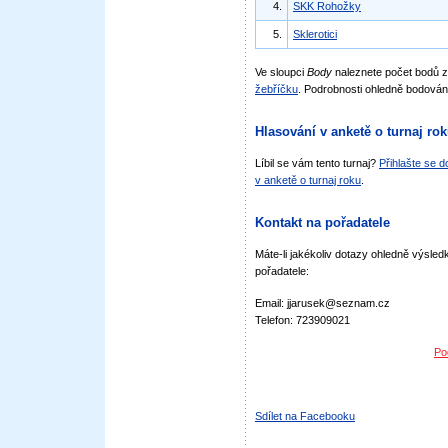
4.
SKK Rohožky
5.
Sklerotici
Ve sloupci
Body
naleznete počet bodů 
žebříčku
. Podrobnosti ohledně bodován
Hlasování v anketě o turnaj ro
Líbil se vám tento turnaj?
Přihlašte se 
v anketě o turnaj roku
.
Kontakt na pořadatele
Máte-li jakékoliv dotazy ohledně výsledk
pořadatele:
Email: jjarusek@seznam.cz
Telefon: 723909021
Po
Sdílet na Facebooku