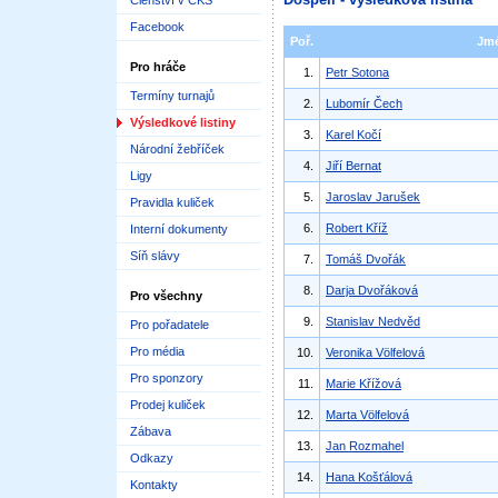
Členství v ČKS
Facebook
Poř.
Jm
Pro hráče
1.
Petr Sotona
Termíny turnajů
2.
Lubomír Čech
Výsledkové listiny
3.
Karel Kočí
Národní žebříček
4.
Jiří Bernat
Ligy
5.
Jaroslav Jarušek
Pravidla kuliček
6.
Robert Kříž
Interní dokumenty
Síň slávy
7.
Tomáš Dvořák
8.
Darja Dvořáková
Pro všechny
9.
Stanislav Nedvěd
Pro pořadatele
Pro média
10.
Veronika Völfelová
Pro sponzory
11.
Marie Křížová
Prodej kuliček
12.
Marta Völfelová
Zábava
13.
Jan Rozmahel
Odkazy
14.
Hana Košťálová
Kontakty