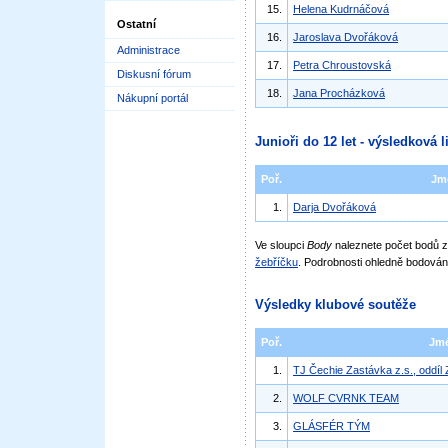
15.
Helena Kudrnáčová
Ostatní
16.
Jaroslava Dvořáková
Administrace
17.
Petra Chroustovská
Diskusní fórum
18.
Jana Procházková
Nákupní portál
Junioři do 12 let - výsledková l
Poř.
Jm
1.
Darja Dvořáková
Ve sloupci
Body
naleznete počet bodů
žebříčku
. Podrobnosti ohledně bodován
Výsledky klubové soutěže
Poř.
Jm
1.
TJ Čechie Zastávka z.s., oddíl
2.
WOLF CVRNK TEAM
3.
GLÁSFÉR TÝM