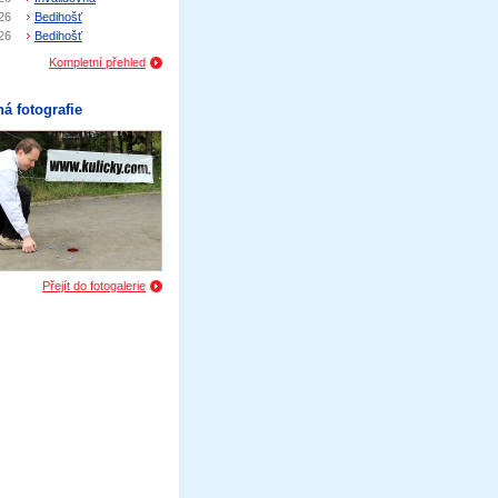
26
Bedihošť
26
Bedihošť
Kompletní přehled
á fotografie
Přejít do fotogalerie