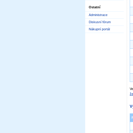
Ostatní
Administrace
Diskusní fórum
Nákupní portál
Ve
že
V