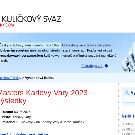
 svaz
Český kuličkový svaz vznikl v roce 1999.
Od té doby se kuličky staly
velmi
oblíbeným sportem
mezi mladou, střední i starší generací. Pojďte teď okusit
eopakovatelnou atmosféru
kuličkových turnajů a přijměte pozvání na některý
 nich.
Pokračujte zde
ledkové listiny
>
Výsledková listina
Masters Karlovy Vary 2023 -
Vy
výsledky
Datum:
03.06.2023
Nejbliž
Místo:
Karlovy Vary
Pořadatel:
Kuličkový klub Karlovy Vary a Jarda Jarušek
08.08.20
09.08.20
12.08.20
ospělí - výsledková listina