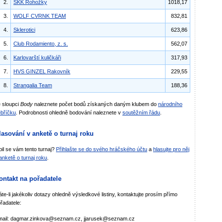
2.
SKK Rohožky
1018,17
3.
WOLF CVRNK TEAM
832,81
4.
Sklerotici
623,86
5.
Club Rodamiento, z. s.
562,07
6.
Karlovarští kuličkáři
317,93
7.
HVS GINZEL Rakovník
229,55
8.
Strangalia Team
188,36
 sloupci
Body
naleznete počet bodů získaných daným klubem do
národního
bříčku
. Podrobnosti ohledně bodování naleznete v
soutěžním řádu
.
lasování v anketě o turnaj roku
bil se vám tento turnaj?
Přihlašte se do svého hráčského účtu
a
hlasujte pro něj
anketě o turnaj roku
.
ontakt na pořadatele
te-li jakékoliv dotazy ohledně výsledkové listiny, kontaktujte prosím přímo
řadatele:
mail: dagmar.zinkova@seznam.cz, jjarusek@seznam.cz