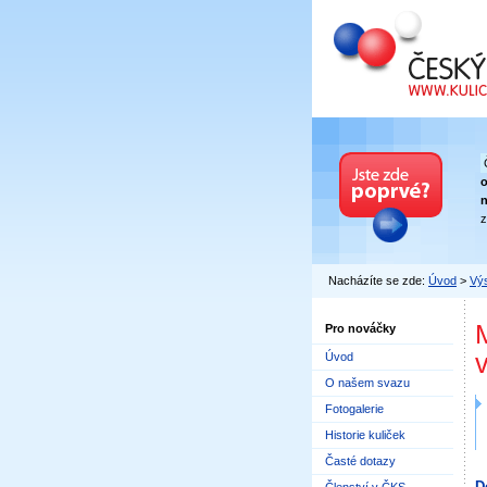
Český kuličkový
n
z
Nacházíte se zde:
Úvod
>
Výs
Pro nováčky
Úvod
O našem svazu
Fotogalerie
Historie kuliček
Časté dotazy
D