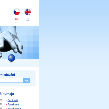
CZ
EN
hledávání
ší turnaje
26
Bedihošť
26
Zastávka
26
Invalidovna