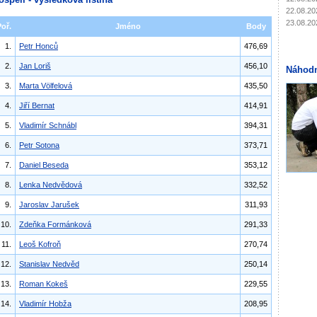
22.08.20
23.08.20
Poř.
Jméno
Body
1.
Petr Honců
476,69
2.
Jan Loriš
456,10
Náhodn
3.
Marta Völfelová
435,50
4.
Jiří Bernat
414,91
5.
Vladimír Schnábl
394,31
6.
Petr Sotona
373,71
7.
Daniel Beseda
353,12
8.
Lenka Nedvědová
332,52
9.
Jaroslav Jarušek
311,93
10.
Zdeňka Formánková
291,33
11.
Leoš Kofroň
270,74
12.
Stanislav Nedvěd
250,14
13.
Roman Kokeš
229,55
14.
Vladimír Hobža
208,95