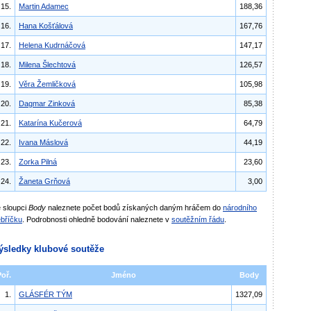
15.
Martin Adamec
188,36
16.
Hana Košťálová
167,76
17.
Helena Kudrnáčová
147,17
18.
Milena Šlechtová
126,57
19.
Věra Žemličková
105,98
20.
Dagmar Zinková
85,38
21.
Katarína Kučerová
64,79
22.
Ivana Máslová
44,19
23.
Zorka Pilná
23,60
24.
Žaneta Grňová
3,00
 sloupci
Body
naleznete počet bodů získaných daným hráčem do
národního
bříčku
. Podrobnosti ohledně bodování naleznete v
soutěžním řádu
.
ýsledky klubové soutěže
Poř.
Jméno
Body
1.
GLÁSFÉR TÝM
1327,09