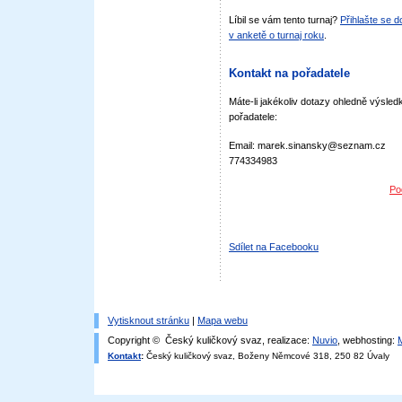
Líbil se vám tento turnaj?
Přihlašte se 
v anketě o turnaj roku
.
Kontakt na pořadatele
Máte-li jakékoliv dotazy ohledně výsledk
pořadatele:
Email: marek.sinansky@seznam.cz
774334983
Po
Sdílet na Facebooku
Vytisknout stránku
|
Mapa webu
Copyright © Český kuličkový svaz, realizace:
Nuvio
, webhosting:
Kontakt
:
Český kuličkový svaz, Boženy Němcové 318, 250 82 Úvaly