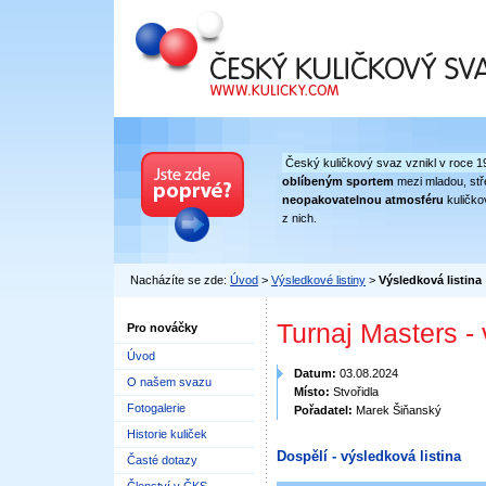
Český kuličkový svaz
Český kuličkový svaz vznikl v roce 1
oblíbeným sportem
mezi mladou, stře
neopakovatelnou atmosféru
kuličko
z nich.
Nacházíte se zde:
Úvod
>
Výsledkové listiny
>
Výsledková listina
Turnaj Masters -
Pro nováčky
Úvod
Datum:
03.08.2024
O našem svazu
Místo:
Stvořidla
Fotogalerie
Pořadatel:
Marek Šiňanský
Historie kuliček
Dospělí - výsledková listina
Časté dotazy