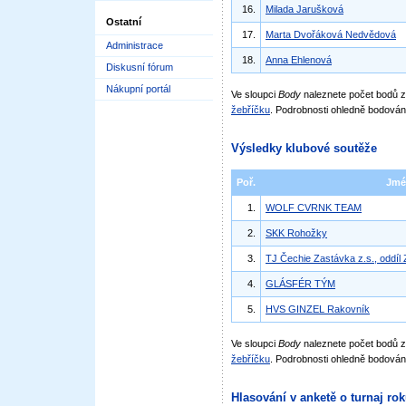
16.
Milada Jarušková
Ostatní
17.
Marta Dvořáková Nedvědová
Administrace
18.
Anna Ehlenová
Diskusní fórum
Nákupní portál
Ve sloupci
Body
naleznete počet bodů
žebříčku
. Podrobnosti ohledně bodován
Výsledky klubové soutěže
Poř.
Jmé
1.
WOLF CVRNK TEAM
2.
SKK Rohožky
3.
TJ Čechie Zastávka z.s., oddíl
4.
GLÁSFÉR TÝM
5.
HVS GINZEL Rakovník
Ve sloupci
Body
naleznete počet bodů 
žebříčku
. Podrobnosti ohledně bodován
Hlasování v anketě o turnaj ro