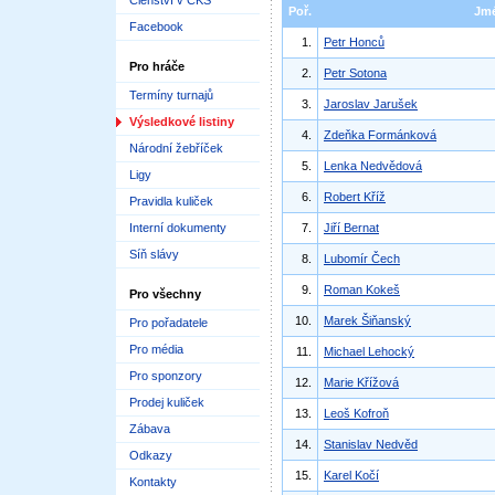
Členství v ČKS
Poř.
Jm
Facebook
1.
Petr Honců
Pro hráče
2.
Petr Sotona
Termíny turnajů
3.
Jaroslav Jarušek
Výsledkové listiny
4.
Zdeňka Formánková
Národní žebříček
5.
Lenka Nedvědová
Ligy
6.
Robert Kříž
Pravidla kuliček
Interní dokumenty
7.
Jiří Bernat
Síň slávy
8.
Lubomír Čech
9.
Roman Kokeš
Pro všechny
10.
Marek Šiňanský
Pro pořadatele
Pro média
11.
Michael Lehocký
Pro sponzory
12.
Marie Křížová
Prodej kuliček
13.
Leoš Kofroň
Zábava
14.
Stanislav Nedvěd
Odkazy
15.
Karel Kočí
Kontakty