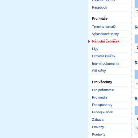
Členství v ČKS
Facebook
Pro hráče
Termíny turnajů
R
Výsledkové listiny
Národní žebříček
Ligy
Pravidla kuliček
R
Interní dokumenty
Síň slávy
Pro všechny
Pro pořadatele
Pro média
R
Pro sponzory
Prodej kuliček
Zábava
Odkazy
Kontakty