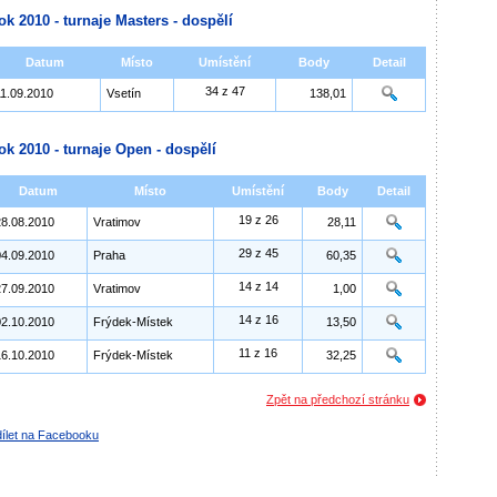
ok 2010 - turnaje Masters - dospělí
Datum
Místo
Umístění
Body
Detail
34 z 47
11.09.2010
Vsetín
138,01
ok 2010 - turnaje Open - dospělí
Datum
Místo
Umístění
Body
Detail
19 z 26
28.08.2010
Vratimov
28,11
29 z 45
04.09.2010
Praha
60,35
14 z 14
27.09.2010
Vratimov
1,00
14 z 16
02.10.2010
Frýdek-Místek
13,50
11 z 16
16.10.2010
Frýdek-Místek
32,25
Zpět na předchozí stránku
ílet na Facebooku