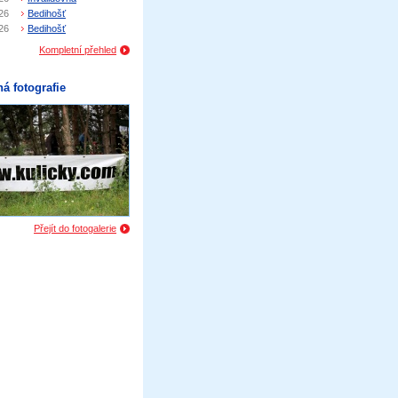
26
Bedihošť
26
Bedihošť
Kompletní přehled
á fotografie
Přejít do fotogalerie