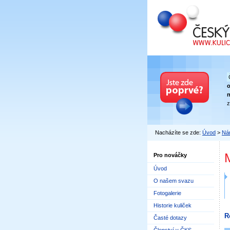
Český kuličkový
n
z
Nacházíte se zde:
Úvod
>
Nár
Pro nováčky
Úvod
O našem svazu
Fotogalerie
Historie kuliček
R
Časté dotazy