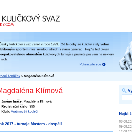
 svaz
Český kuličkový svaz vznikl v roce 1999.
Od té doby se kuličky staly
velmi
oblíbeným sportem
mezi mladou, střední i starší generací. Pojďte teď okusit
eopakovatelnou atmosféru
kuličkových turnajů a přijměte pozvání na některý
 nich.
Pokračujte zde
odní žebříček
>
Magdaléna Klímová
Magdaléna Klímová
Vy
Jméno hráče:
Magdaléna Klímová
Registrační číslo:
955
Klub:
Vratimovští kouleči
Nejbliž
08.08.20
ok 2017 - turnaje Masters - dospělí
09.08.20
12.08.20