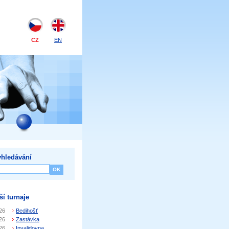
CZ
EN
hledávání
ší turnaje
26
Bedihošť
26
Zastávka
26
Invalidovna