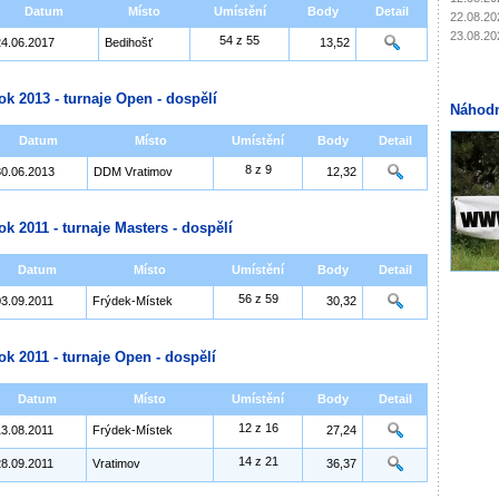
Datum
Místo
Umístění
Body
Detail
22.08.20
23.08.20
54 z 55
24.06.2017
Bedihošť
13,52
ok 2013 - turnaje Open - dospělí
Náhodn
Datum
Místo
Umístění
Body
Detail
8 z 9
30.06.2013
DDM Vratimov
12,32
ok 2011 - turnaje Masters - dospělí
Datum
Místo
Umístění
Body
Detail
56 z 59
03.09.2011
Frýdek-Místek
30,32
ok 2011 - turnaje Open - dospělí
Datum
Místo
Umístění
Body
Detail
12 z 16
13.08.2011
Frýdek-Místek
27,24
14 z 21
28.09.2011
Vratimov
36,37