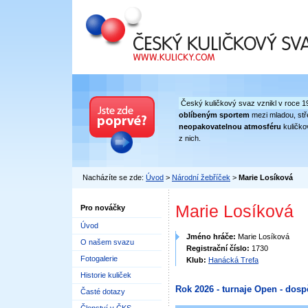
Český kuličkový svaz
Český kuličkový svaz vznikl v roce 1
oblíbeným sportem
mezi mladou, stře
neopakovatelnou atmosféru
kuličko
z nich.
Nacházíte se zde:
Úvod
>
Národní žebříček
>
Marie Losíková
Marie Losíková
Pro nováčky
Úvod
Jméno hráče:
Marie Losíková
O našem svazu
Registrační číslo:
1730
Fotogalerie
Klub:
Hanácká Trefa
Historie kuliček
Rok 2026 - turnaje Open - dosp
Časté dotazy