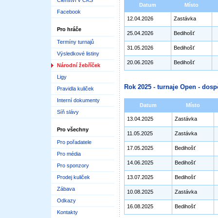
Členství v ČKS
Datum
Místo
Facebook
12.04.2026
Zastávka
Pro hráče
25.04.2026
Bedihošť
Termíny turnajů
31.05.2026
Bedihošť
Výsledkové listiny
20.06.2026
Bedihošť
Národní žebříček
Ligy
Rok 2025 - turnaje Open - dosp
Pravidla kuliček
Interní dokumenty
Datum
Místo
Síň slávy
13.04.2025
Zastávka
Pro všechny
11.05.2025
Zastávka
Pro pořadatele
17.05.2025
Bedihošť
Pro média
14.06.2025
Bedihošť
Pro sponzory
Prodej kuliček
13.07.2025
Bedihošť
Zábava
10.08.2025
Zastávka
Odkazy
16.08.2025
Bedihošť
Kontakty