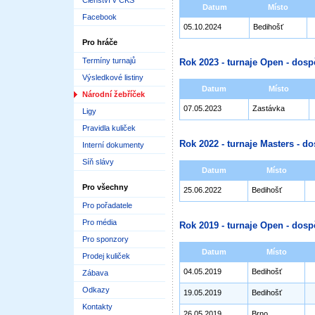
Členství v ČKS
Datum
Místo
Facebook
05.10.2024
Bedihošť
Pro hráče
Termíny turnajů
Rok 2023 - turnaje Open - dosp
Výsledkové listiny
Datum
Místo
Národní žebříček
07.05.2023
Zastávka
Ligy
Pravidla kuliček
Rok 2022 - turnaje Masters - do
Interní dokumenty
Síň slávy
Datum
Místo
Pro všechny
25.06.2022
Bedihošť
Pro pořadatele
Pro média
Rok 2019 - turnaje Open - dosp
Pro sponzory
Datum
Místo
Prodej kuliček
04.05.2019
Bedihošť
Zábava
Odkazy
19.05.2019
Bedihošť
Kontakty
26.05.2019
Brno