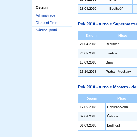
Ostatní
18.08.2019
Bedihošť
Administrace
Diskusní fórum
Rok 2018 - turnaje Supermaster
Nákupní portál
Datum
Místo
21.04.2018
Bedihošť
26.05.2018
Únětice
15.09.2018
Brno
13.10.2018
Praha - Modřany
Rok 2018 - turnaje Masters - do
Datum
Místo
12.05.2018
Odolena voda
09.06.2018
Čelčice
01.09.2018
Bedihošť