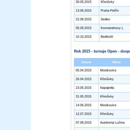
30.05.2015
Křenůvky
13.06.2015
Praha-Petřín
22.08.2015
Sedlec
05.09.2015
Konstantinovy L
10.10.2015
Bedihošť
Rok 2015 - turnaje Open - dosp
Datum
Místo
05.04.2015
Mostkovice
26.04.2015
Křenůvky
23.05.2015
Napajedla
31.05.2015
Křenůvky
14.06.2015
Mostkovice
12.07.2015
Křenůvky
07.08.2015
Autokemp Lučina