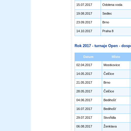
15.07.2017
Odolena voda
19.08.2017
Sedlec
23.09.2017
Brno
14.10.2017
Praha 8
Rok 2017 - turnaje Open - dosp
Datum
Místo
02.04.2017
Mostkovice
14.05.2017
Čelčice
21.05.2017
Brno
28.05.2017
Čelčice
04.06.2017
Bedihošť
16.07.2017
Bedihošť
29.07.2017
Stvořidla
06.08.2017
Ženklava