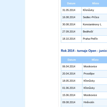
Datum
Místo
31.05.2014
Křenůvky
16.08.2014
Sedlec-Prčice
30.08.2014
Konstantinovy L
27.09.2014
Bedihošť
18.10.2014
Praha-Petřín
Rok 2014 - turnaje Open - junioř
Datum
Místo
06.04.2014
Mostkovice
20.04.2014
Prostějov
18.05.2014
Křenůvky
01.06.2014
Křenůvky
15.06.2014
Mostkovice
09.08.2014
Hněvotín