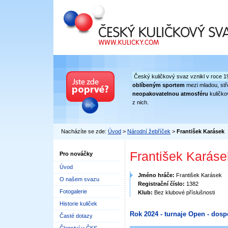
Český kuličkový svaz
Český kuličkový svaz vznikl v roce 1
oblíbeným sportem
mezi mladou, stře
neopakovatelnou atmosféru
kuličko
z nich.
Nacházíte se zde:
Úvod
>
Národní žebříček
>
František Karásek
František Karáse
Pro nováčky
Úvod
Jméno hráče:
František Karásek
O našem svazu
Registrační číslo:
1382
Fotogalerie
Klub:
Bez klubové příslušnosti
Historie kuliček
Rok 2024 - turnaje Open - dosp
Časté dotazy