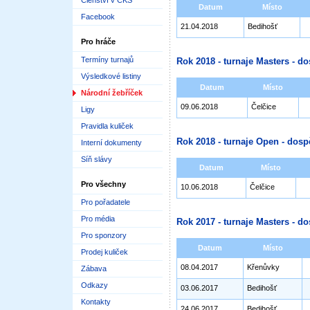
Členství v ČKS
Datum
Místo
Facebook
21.04.2018
Bedihošť
Pro hráče
Termíny turnajů
Rok 2018 - turnaje Masters - do
Výsledkové listiny
Datum
Místo
Národní žebříček
09.06.2018
Čelčice
Ligy
Pravidla kuliček
Rok 2018 - turnaje Open - dosp
Interní dokumenty
Síň slávy
Datum
Místo
Pro všechny
10.06.2018
Čelčice
Pro pořadatele
Pro média
Rok 2017 - turnaje Masters - do
Pro sponzory
Datum
Místo
Prodej kuliček
08.04.2017
Křenůvky
Zábava
Odkazy
03.06.2017
Bedihošť
Kontakty
24.06.2017
Bedihošť