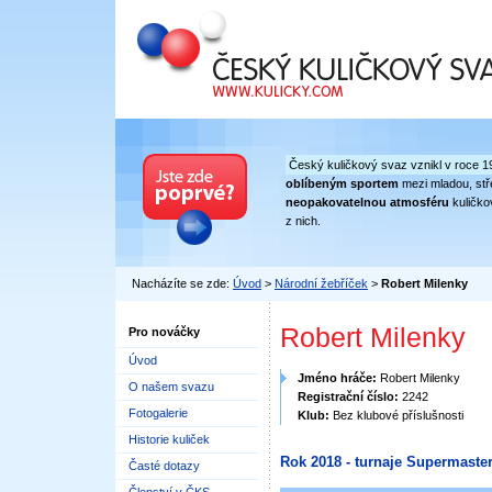
Český kuličkový svaz
Český kuličkový svaz vznikl v roce 1
oblíbeným sportem
mezi mladou, stře
neopakovatelnou atmosféru
kuličko
z nich.
Nacházíte se zde:
Úvod
>
Národní žebříček
>
Robert Milenky
Robert Milenky
Pro nováčky
Úvod
Jméno hráče:
Robert Milenky
O našem svazu
Registrační číslo:
2242
Fotogalerie
Klub:
Bez klubové příslušnosti
Historie kuliček
Rok 2018 - turnaje Supermaster
Časté dotazy