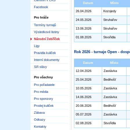
Členství v ČKS
Datum
Místo
Facebook
26.04.2026
Kozojedy
Pro hráče
24.05.2026
Struhařov
Termíny turnajů
13.06.2026
Struhařov
Výsledkové listiny
01.08.2026
Stvořidla
Národní žebříček
Ligy
Rok 2026 - turnaje Open - dosp
Pravidla kuliček
Interní dokumenty
Datum
Místo
Síň slávy
12.04.2026
Zastávka
Pro všechny
25.04.2026
Bedihošť
Pro pořadatele
10.05.2026
Zastávka
Pro média
14.06.2026
Zastávka
Pro sponzory
Prodej kuliček
20.06.2026
Bedihošť
Zábava
05.07.2026
Zastávka
Odkazy
02.08.2026
Stvořidla
Kontakty