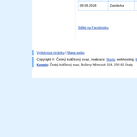
09.09.2018
Zastávka
Sdílet na Facebooku
Vytisknout stránku
|
Mapa webu
Copyright © Český kuličkový svaz, realizace:
Nuvio
, webhosting:
Kontakt
:
Český kuličkový svaz, Boženy Němcové 318, 250 82 Úvaly