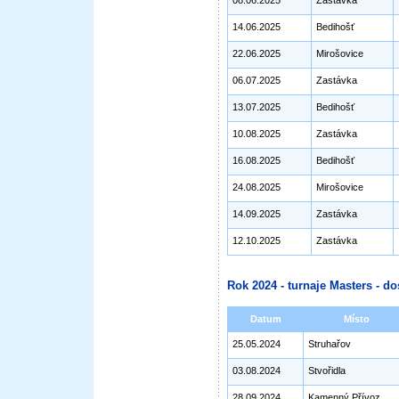
08.06.2025
Zastávka
14.06.2025
Bedihošť
22.06.2025
Mirošovice
06.07.2025
Zastávka
13.07.2025
Bedihošť
10.08.2025
Zastávka
16.08.2025
Bedihošť
24.08.2025
Mirošovice
14.09.2025
Zastávka
12.10.2025
Zastávka
Rok 2024 - turnaje Masters - do
Datum
Místo
25.05.2024
Struhařov
03.08.2024
Stvořidla
28.09.2024
Kamenný Přívoz