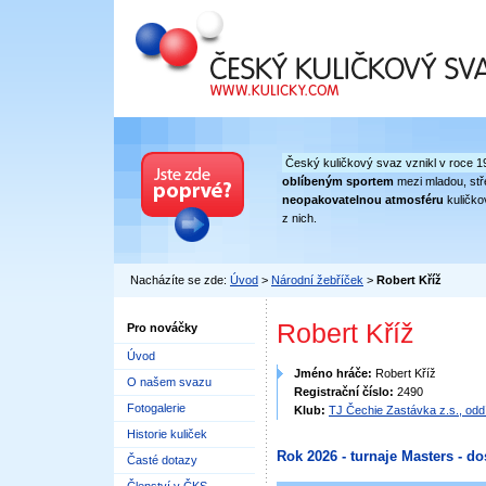
Český kuličkový svaz
Český kuličkový svaz vznikl v roce 1
oblíbeným sportem
mezi mladou, stře
neopakovatelnou atmosféru
kuličko
z nich.
Nacházíte se zde:
Úvod
>
Národní žebříček
>
Robert Kříž
Robert Kříž
Pro nováčky
Úvod
Jméno hráče:
Robert Kříž
O našem svazu
Registrační číslo:
2490
Fotogalerie
Klub:
TJ Čechie Zastávka z.s., odd
Historie kuliček
Rok 2026 - turnaje Masters - do
Časté dotazy