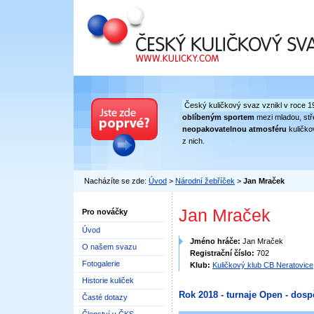
Český kuličkový svaz
Český kuličkový svaz vznikl v roce 1
oblíbeným sportem
mezi mladou, stře
neopakovatelnou atmosféru
kuličko
z nich.
Nacházíte se zde:
Úvod
>
Národní žebříček
>
Jan Mraček
Jan Mraček
Pro nováčky
Úvod
Jméno hráče:
Jan Mraček
O našem svazu
Registrační číslo:
702
Fotogalerie
Klub:
Kuličkový klub CB Neratovice
Historie kuliček
Rok 2018 - turnaje Open - dosp
Časté dotazy