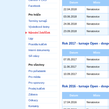
Členství v ČKS
Datum
Místo
Facebook
22.04.2018
Neratovice
Pro hráče
03.06.2018
Neratovice
Termíny turnajů
24.06.2018
Neratovice
Výsledkové listiny
23.09.2018
Neratovice
Národní žebříček
Ligy
Rok 2017 - turnaje Open - dosp
Pravidla kuliček
Interní dokumenty
Datum
Místo
Síň slávy
07.05.2017
Neratovice
Pro všechny
11.06.2017
Neratovice
Pro pořadatele
10.09.2017
Neratovice
Pro média
Pro sponzory
Rok 2016 - turnaje Open - dosp
Prodej kuliček
Zábava
Datum
Místo
Odkazy
17.04.2016
Neratovice
Kontakty