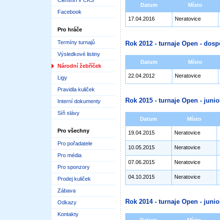
Členství v ČKS
Datum
Místo
Facebook
17.04.2016
Neratovice
Pro hráče
Termíny turnajů
Rok 2012 - turnaje Open - dosp
Výsledkové listiny
Datum
Místo
Národní žebříček
22.04.2012
Neratovice
Ligy
Pravidla kuliček
Rok 2015 - turnaje Open - junioř
Interní dokumenty
Síň slávy
Datum
Místo
Pro všechny
19.04.2015
Neratovice
Pro pořadatele
10.05.2015
Neratovice
Pro média
07.06.2015
Neratovice
Pro sponzory
04.10.2015
Neratovice
Prodej kuliček
Zábava
Rok 2014 - turnaje Open - junioř
Odkazy
Kontakty