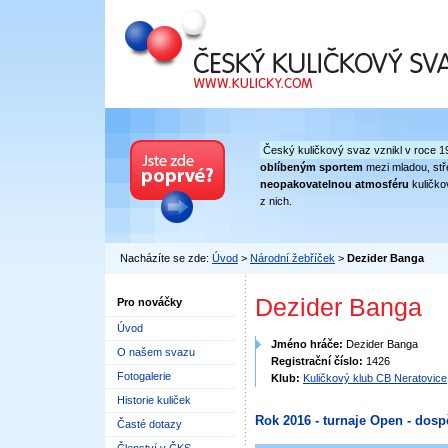
Český kuličkový svaz
Český kuličkový svaz vznikl v roce 1
oblíbeným sportem
mezi mladou, stře
neopakovatelnou atmosféru
kuličko
z nich.
Nacházíte se zde:
Úvod
>
Národní žebříček
>
Dezider Banga
Dezider Banga
Pro nováčky
Úvod
Jméno hráče:
Dezider Banga
O našem svazu
Registrační číslo:
1426
Fotogalerie
Klub:
Kuličkový klub CB Neratovice
Historie kuliček
Rok 2016 - turnaje Open - dosp
Časté dotazy