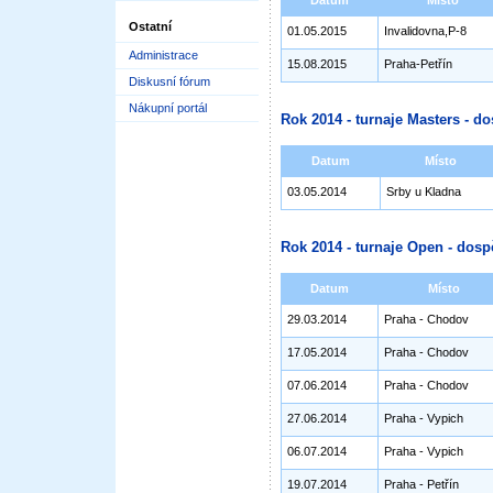
Datum
Místo
Ostatní
01.05.2015
Invalidovna,P-8
Administrace
15.08.2015
Praha-Petřín
Diskusní fórum
Nákupní portál
Rok 2014 - turnaje Masters - do
Datum
Místo
03.05.2014
Srby u Kladna
Rok 2014 - turnaje Open - dosp
Datum
Místo
29.03.2014
Praha - Chodov
17.05.2014
Praha - Chodov
07.06.2014
Praha - Chodov
27.06.2014
Praha - Vypich
06.07.2014
Praha - Vypich
19.07.2014
Praha - Petřín