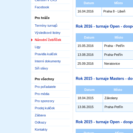
Členství v ČKS
Datum
Místo
Facebook
16.04.2016
Praha 8 - Libeň
Pro hráče
Termíny turnajů
Rok 2016 - turnaje Open - dosp
Výsledkové listiny
Datum
Místo
Národní žebříček
15.05.2016
Praha - Petřín
Ligy
Pravidla kuliček
13.08.2016
Praha-Petřín
Interní dokumenty
25.09.2016
Neratovice
Síň slávy
Rok 2015 - turnaje Masters - do
Pro všechny
Pro pořadatele
Datum
Místo
Pro média
18.04.2015
Zákolany
Pro sponzory
13.06.2015
Praha-Petřín
Prodej kuliček
Zábava
Rok 2015 - turnaje Open - dosp
Odkazy
Kontakty