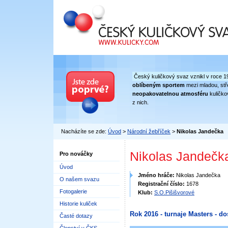
Český kuličkový svaz
Český kuličkový svaz vznikl v roce 1
oblíbeným sportem
mezi mladou, stře
neopakovatelnou atmosféru
kuličko
z nich.
Nacházíte se zde:
Úvod
>
Národní žebříček
>
Nikolas Jandečka
Nikolas Jandečk
Pro nováčky
Úvod
Jméno hráče:
Nikolas Jandečka
O našem svazu
Registrační číslo:
1678
Fotogalerie
Klub:
S.O.Pišišvorové
Historie kuliček
Rok 2016 - turnaje Masters - do
Časté dotazy