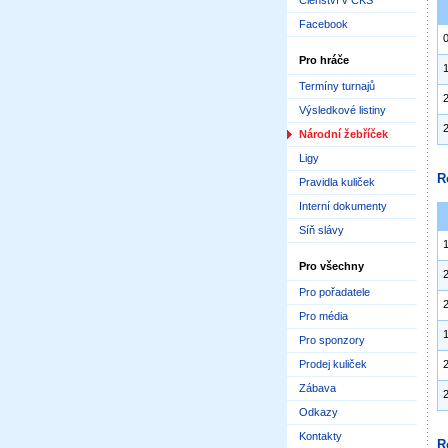
Členství v ČKS
Facebook
Pro hráče
Termíny turnajů
Výsledkové listiny
Národní žebříček
Ligy
R
Pravidla kuliček
Interní dokumenty
Síň slávy
Pro všechny
Pro pořadatele
Pro média
Pro sponzory
Prodej kuliček
Zábava
Odkazy
Kontakty
R