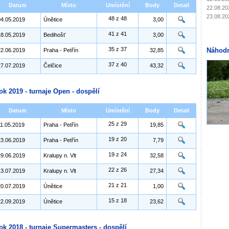
Datum
Místo
Umístění
Body
Detail
22.08.20
23.08.20
48 z 48
04.05.2019
Únětice
3,00
41 z 41
18.05.2019
Bedihošť
3,00
35 z 37
Náhodn
22.06.2019
Praha - Petřín
32,85
37 z 40
27.07.2019
Čelčice
43,32
ok 2019 - turnaje Open - dospělí
Datum
Místo
Umístění
Body
Detail
25 z 29
11.05.2019
Praha - Petřín
19,85
19 z 20
23.06.2019
Praha - Petřín
7,79
19 z 24
29.06.2019
Kralupy n. Vlt
32,58
22 z 26
13.07.2019
Kralupy n. Vlt
27,34
21 z 21
20.07.2019
Únětice
1,00
15 z 18
22.09.2019
Únětice
23,62
ok 2018 - turnaje Supermasters - dospělí