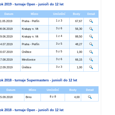
ok 2019 - turnaje Open - junioři do 12 let
Datum
Místo
Umístění
Body
Detail
1 z 3
11.05.2019
Praha - Petřín
67,67
3 z 6
08.06.2019
Kralupy n. Vlt
56,30
1 z 4
29.06.2019
Kralupy n. Vlt
88,50
3 z 5
14.07.2019
Praha - Petřín
48,27
5 z 5
20.07.2019
Únětice
1,00
3 z 6
17.08.2019
Mirošovice
66,15
3 z 3
22.09.2019
Únětice
1,00
ok 2018 - turnaje Supermasters - junioři do 12 let
Datum
Místo
Umístění
Body
Detail
8 z 8
15.09.2018
Brno
4,00
ok 2018 - turnaje Open - junioři do 12 let