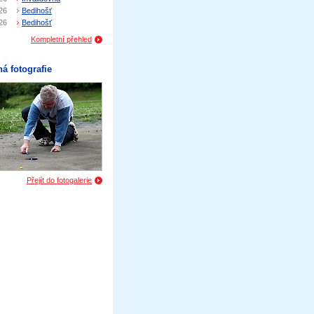
26
Bedihošť
26
Bedihošť
Kompletní přehled
á fotografie
Přejít do fotogalerie