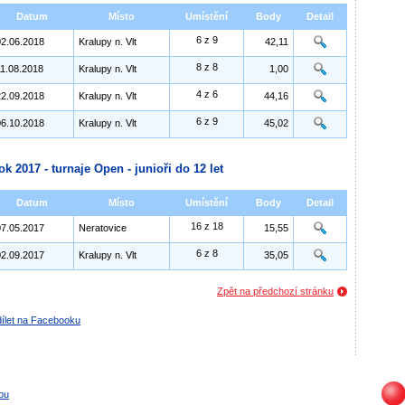
Datum
Místo
Umístění
Body
Detail
6 z 9
02.06.2018
Kralupy n. Vlt
42,11
8 z 8
11.08.2018
Kralupy n. Vlt
1,00
4 z 6
22.09.2018
Kralupy n. Vlt
44,16
6 z 9
06.10.2018
Kralupy n. Vlt
45,02
ok 2017 - turnaje Open - junioři do 12 let
Datum
Místo
Umístění
Body
Detail
16 z 18
07.05.2017
Neratovice
15,55
6 z 8
02.09.2017
Kralupy n. Vlt
35,05
Zpět na předchozí stránku
ílet na Facebooku
bu