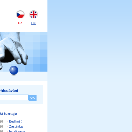
CZ
EN
hledávání
ší turnaje
26
Bedihošť
26
Zastávka
26
Invalidovna