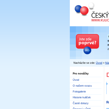
Český kuličkový
n
z
Nacházíte se zde:
Úvod
>
Nár
Pro nováčky
Úvod
O našem svazu
Fotogalerie
Historie kuliček
R
Časté dotazy