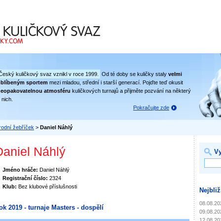
 svaz
Český kuličkový svaz vznikl v roce 1999.
Od té doby se kuličky staly
velmi
oblíbeným sportem
mezi mladou, střední i starší generací. Pojďte teď okusit
eopakovatelnou atmosféru
kuličkových turnajů a přijměte pozvání na některý
 nich.
Pokračujte zde
odní žebříček
>
Daniel Náhlý
Daniel Náhlý
Vy
Jméno hráče:
Daniel Náhlý
Registrační číslo:
2324
Klub:
Bez klubové příslušnosti
Nejbliž
08.08.20
ok 2019 - turnaje Masters - dospělí
09.08.20
12.08.20