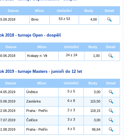
Datum
Místo
Umístění
Body
Detail
53 z 53
15.09.2018
Brno
4,00
ok 2018 - turnaje Open - dospělí
Datum
Místo
Umístění
Body
Detail
24 z 24
30.06.2018
Kralupy n. Vlt
1,00
ok 2019 - turnaje Masters - junioři do 12 let
Datum
Místo
Umístění
Body
Detail
5 z 5
04.05.2019
Únětice
3,00
6 z 8
15.06.2019
Zastávka
115,50
2 z 3
22.06.2019
Praha - Petřín
118,15
3 z 3
27.07.2019
Čelčice
3,00
4 z 5
31.08.2019
Praha - Petřín
96,64