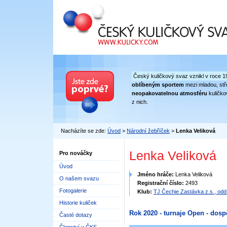
Český kuličkový svaz
Český kuličkový svaz vznikl v roce 1
oblíbeným sportem
mezi mladou, stře
neopakovatelnou atmosféru
kuličko
z nich.
Nacházíte se zde:
Úvod
>
Národní žebříček
>
Lenka Veliková
Lenka Veliková
Pro nováčky
Úvod
Jméno hráče:
Lenka Veliková
O našem svazu
Registrační číslo:
2493
Fotogalerie
Klub:
TJ Čechie Zastávka z.s., odd
Historie kuliček
Rok 2020 - turnaje Open - dosp
Časté dotazy