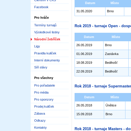
Členství v ČKS
Datum
Místo
Facebook
31.05.2020
Brno
Pro hráče
Termíny turnajů
Rok 2019 - turnaje Open - dosp
Výsledkové listiny
Datum
Místo
Národní žebříček
26.05.2019
Brno
Ligy
Pravidla kuliček
01.06.2019
Zastávka
Interní dokumenty
18.08.2019
Bedihošť
Síň slávy
22.09.2019
Bedihošť
Pro všechny
Pro pořadatele
Rok 2018 - turnaje Supermaster
Pro média
Datum
Místo
Pro sponzory
26.05.2018
Únětice
Prodej kuliček
Zábava
15.09.2018
Brno
Odkazy
Kontakty
Rok 2018 - turnaje Masters - do