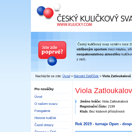
Český kuličkový svaz
Český kuličkový svaz vznikl v roce 1
oblíbeným sportem
mezi mladou, stře
neopakovatelnou atmosféru
kuličko
z nich.
Nacházíte se zde:
Úvod
>
Národní žebříček
>
Viola Zatloukalová
Viola Zatloukalo
Pro nováčky
Úvod
Jméno hráče:
Viola Zatloukalová
O našem svazu
Registrační číslo:
2199
Fotogalerie
Klub:
Bez klubové příslušnosti
Historie kuliček
Rok 2019 - turnaje Open - dosp
Časté dotazy