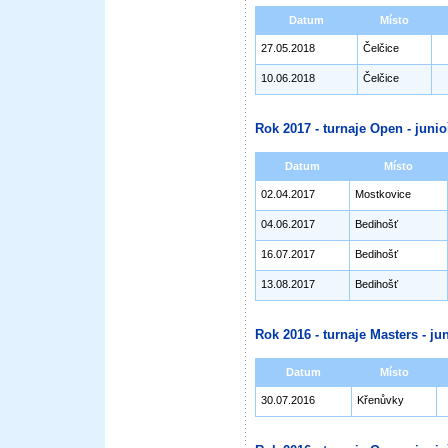
Datum
Místo
27.05.2018
Čelčice
10.06.2018
Čelčice
Rok 2017 - turnaje Open - junioř
Datum
Místo
02.04.2017
Mostkovice
04.06.2017
Bedihošť
16.07.2017
Bedihošť
13.08.2017
Bedihošť
Rok 2016 - turnaje Masters - jun
Datum
Místo
30.07.2016
Křenůvky