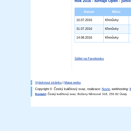
Rok 2016 - turnaje Open - junioř
Datum
Místo
10.07.2016
Křenůvky
31.07.2016
Křenůvky
14.08.2016
Křenůvky
Sdílet na Facebooku
Vytisknout stránku
|
Mapa webu
Copyright © Český kuličkový svaz, realizace:
Nuvio
, webhosting:
Kontakt
:
Český kuličkový svaz, Boženy Němcové 318, 250 82 Úvaly