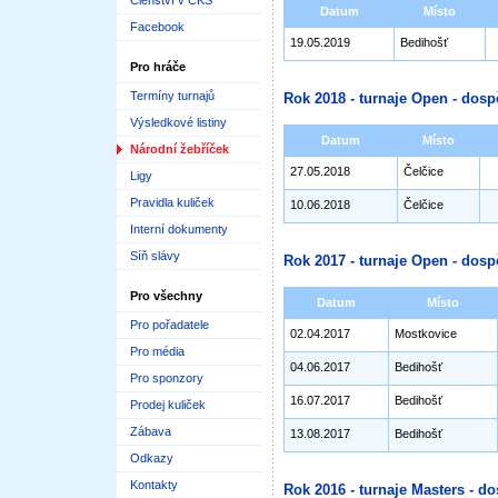
Členství v ČKS
Datum
Místo
Facebook
19.05.2019
Bedihošť
Pro hráče
Termíny turnajů
Rok 2018 - turnaje Open - dosp
Výsledkové listiny
Datum
Místo
Národní žebříček
27.05.2018
Čelčice
Ligy
Pravidla kuliček
10.06.2018
Čelčice
Interní dokumenty
Síň slávy
Rok 2017 - turnaje Open - dosp
Pro všechny
Datum
Místo
Pro pořadatele
02.04.2017
Mostkovice
Pro média
04.06.2017
Bedihošť
Pro sponzory
16.07.2017
Bedihošť
Prodej kuliček
Zábava
13.08.2017
Bedihošť
Odkazy
Kontakty
Rok 2016 - turnaje Masters - do