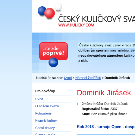
Český kuličkový svaz
Český kuličkový svaz vznikl v roce 1
oblíbeným sportem
mezi mladou, stře
neopakovatelnou atmosféru
kuličko
z nich.
Nacházíte se zde:
Úvod
>
Národní žebříček
>
Dominik Jirásek
Dominik Jirásek
Pro nováčky
Úvod
Jméno hráče:
Dominik Jirásek
O našem svazu
Registrační číslo:
2337
Fotogalerie
Klub:
Bez klubové příslušnosti
Historie kuliček
Rok 2018 - turnaje Open - dosp
Časté dotazy