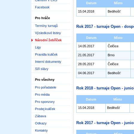
Členství v ČKS
Datum
Místo
Facebook
15.04.2018
Bedihošť
Pro hráče
Termíny turnajů
Rok 2017 - turnaje Open - dosp
Výsledkové listiny
Datum
Místo
Národní žebříček
14.05.2017
Čelčice
Ligy
Pravidla kuliček
21.05.2017
Brno
Interní dokumenty
28.05.2017
Čelčice
Síň slávy
04.06.2017
Bedihošť
Pro všechny
Pro pořadatele
Rok 2018 - turnaje Open - junioř
Pro média
Datum
Místo
Pro sponzory
15.04.2018
Bedihošť
Prodej kuliček
Zábava
Rok 2017 - turnaje Open - junioř
Odkazy
Kontakty