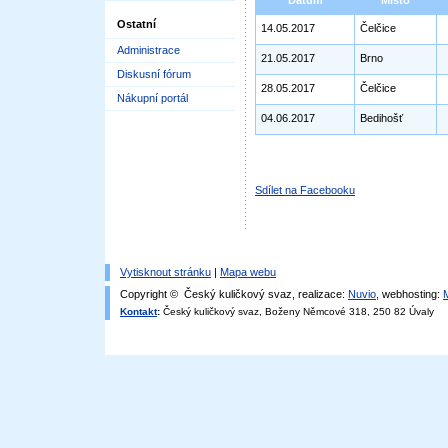
Datum
Místo
Ostatní
14.05.2017
Čelčice
Administrace
21.05.2017
Brno
Diskusní fórum
28.05.2017
Čelčice
Nákupní portál
04.06.2017
Bedihošť
Sdílet na Facebooku
Vytisknout stránku
|
Mapa webu
Copyright © Český kuličkový svaz, realizace:
Nuvio
, webhosting:
Kontakt
:
Český kuličkový svaz, Boženy Němcové 318, 250 82 Úvaly