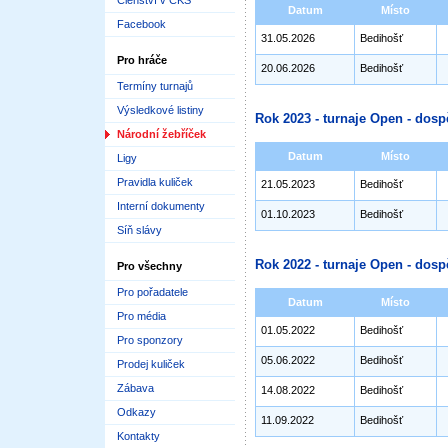
Členství v ČKS
Datum
Místo
Facebook
31.05.2026
Bedihošť
Pro hráče
20.06.2026
Bedihošť
Termíny turnajů
Výsledkové listiny
Rok 2023 - turnaje Open - dosp
Národní žebříček
Datum
Místo
Ligy
Pravidla kuliček
21.05.2023
Bedihošť
Interní dokumenty
01.10.2023
Bedihošť
Síň slávy
Rok 2022 - turnaje Open - dosp
Pro všechny
Pro pořadatele
Datum
Místo
Pro média
01.05.2022
Bedihošť
Pro sponzory
05.06.2022
Bedihošť
Prodej kuliček
Zábava
14.08.2022
Bedihošť
Odkazy
11.09.2022
Bedihošť
Kontakty