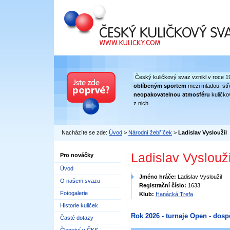
Český kuličkový svaz
Český kuličkový svaz vznikl v roce 1
oblíbeným sportem
mezi mladou, stře
neopakovatelnou atmosféru
kuličko
z nich.
Nacházíte se zde:
Úvod
>
Národní žebříček
>
Ladislav Vysloužil
Ladislav Vyslouži
Pro nováčky
Úvod
Jméno hráče:
Ladislav Vysloužil
O našem svazu
Registrační číslo:
1633
Fotogalerie
Klub:
Hanácká Trefa
Historie kuliček
Rok 2026 - turnaje Open - dosp
Časté dotazy