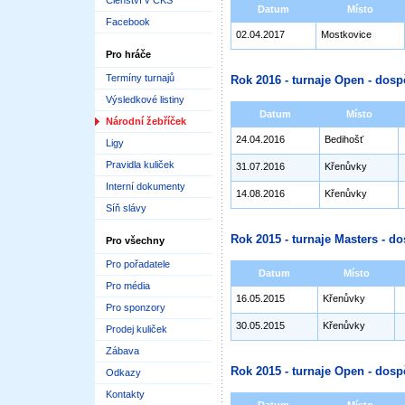
Členství v ČKS
Datum
Místo
Facebook
02.04.2017
Mostkovice
Pro hráče
Termíny turnajů
Rok 2016 - turnaje Open - dosp
Výsledkové listiny
Datum
Místo
Národní žebříček
24.04.2016
Bedihošť
Ligy
Pravidla kuliček
31.07.2016
Křenůvky
Interní dokumenty
14.08.2016
Křenůvky
Síň slávy
Rok 2015 - turnaje Masters - do
Pro všechny
Pro pořadatele
Datum
Místo
Pro média
16.05.2015
Křenůvky
Pro sponzory
30.05.2015
Křenůvky
Prodej kuliček
Zábava
Rok 2015 - turnaje Open - dosp
Odkazy
Kontakty