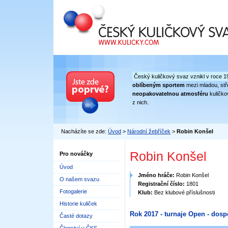
Český kuličkový svaz
Český kuličkový svaz vznikl v roce 1
oblíbeným sportem
mezi mladou, stře
neopakovatelnou atmosféru
kuličko
z nich.
Nacházíte se zde:
Úvod
>
Národní žebříček
>
Robin Konšel
Robin Konšel
Pro nováčky
Úvod
Jméno hráče:
Robin Konšel
O našem svazu
Registrační číslo:
1801
Fotogalerie
Klub:
Bez klubové příslušnosti
Historie kuliček
Rok 2017 - turnaje Open - dosp
Časté dotazy