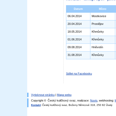
Datum
Místo
06.04.2014
Mostkovice
20.04.2014
Prostějov
18.05.2014
Křenůvky
01.06.2014
Křenůvky
09.08.2014
Hněvotín
31.08.2014
Křenůvky
Sdílet na Facebooku
Vytisknout stránku
|
Mapa webu
Copyright © Český kuličkový svaz, realizace:
Nuvio
, webhosting:
Kontakt
:
Český kuličkový svaz, Boženy Němcové 318, 250 82 Úvaly