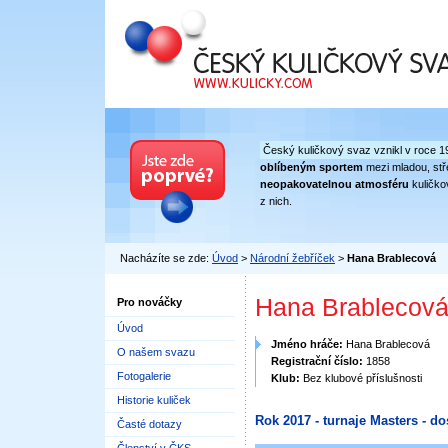
Český kuličkový svaz
Český kuličkový svaz vznikl v roce 1
oblíbeným sportem
mezi mladou, stře
neopakovatelnou atmosféru
kuličko
z nich.
Nacházíte se zde:
Úvod
>
Národní žebříček
>
Hana Brablecová
Hana Brablecov
Pro nováčky
Úvod
Jméno hráče:
Hana Brablecová
O našem svazu
Registrační číslo:
1858
Fotogalerie
Klub:
Bez klubové příslušnosti
Historie kuliček
Rok 2017 - turnaje Masters - do
Časté dotazy