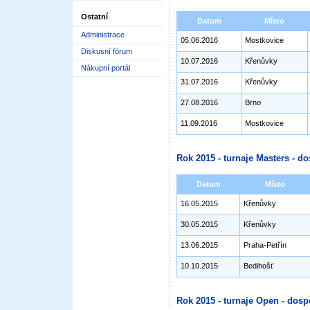
Ostatní
Datum
Místo
Administrace
05.06.2016
Mostkovice
Diskusní fórum
10.07.2016
Křenůvky
Nákupní portál
31.07.2016
Křenůvky
27.08.2016
Brno
11.09.2016
Mostkovice
Rok 2015 - turnaje Masters - do
Datum
Místo
16.05.2015
Křenůvky
30.05.2015
Křenůvky
13.06.2015
Praha-Petřín
10.10.2015
Bedihošť
Rok 2015 - turnaje Open - dosp