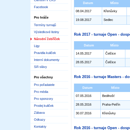
Členství v ČKS
Datum
Místo
Facebook
08.04.2017
Křenůvky
Pro hráče
19.08.2017
Sedlec
Termíny turnajů
Výsledkové listiny
Rok 2017 - turnaje Open - dosp
Národní žebříček
Datum
Místo
Ligy
Pravidla kuliček
14.05.2017
Čelčice
Interní dokumenty
28.05.2017
Čelčice
Síň slávy
Rok 2016 - turnaje Masters - do
Pro všechny
Pro pořadatele
Datum
Místo
Pro média
07.05.2016
Bedihošť
Pro sponzory
28.05.2016
Praha-Petřín
Prodej kuliček
Zábava
30.07.2016
Křenůvky
Odkazy
Kontakty
Rok 2016 - turnaje Open - dosp