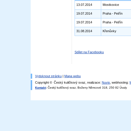
13.07.2014
Mostkovice
19.07.2014
Praha - Petřín
19.07.2014
Praha - Petřín
31.08.2014
Křenůvky
Sdílet na Facebooku
Vytisknout stránku
|
Mapa webu
Copyright © Český kuličkový svaz, realizace:
Nuvio
, webhosting:
Kontakt
:
Český kuličkový svaz, Boženy Němcové 318, 250 82 Úvaly