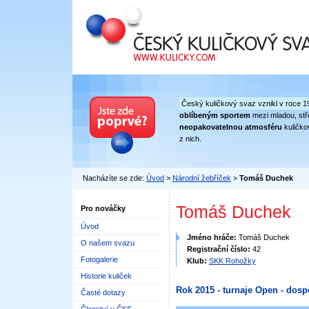
Český kuličkový svaz
Český kuličkový svaz vznikl v roce 1
oblíbeným sportem
mezi mladou, stře
neopakovatelnou atmosféru
kuličko
z nich.
Nacházíte se zde:
Úvod
>
Národní žebříček
>
Tomáš Duchek
Tomáš Duchek
Pro nováčky
Úvod
Jméno hráče:
Tomáš Duchek
O našem svazu
Registrační číslo:
42
Fotogalerie
Klub:
SKK Rohožky
Historie kuliček
Rok 2015 - turnaje Open - dosp
Časté dotazy