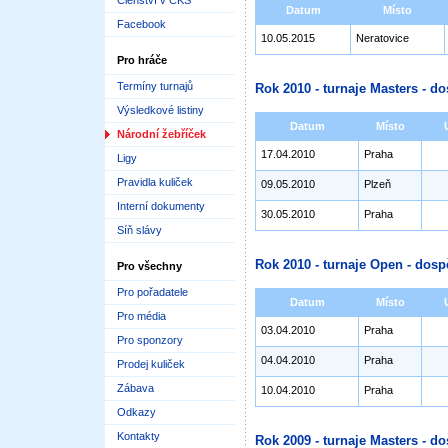
Členství v ČKS
Datum
Místo
Facebook
10.05.2015
Neratovice
Pro hráče
Termíny turnajů
Rok 2010 - turnaje Masters - do
Výsledkové listiny
Datum
Místo
Národní žebříček
17.04.2010
Praha
Ligy
Pravidla kuliček
09.05.2010
Plzeň
Interní dokumenty
30.05.2010
Praha
Síň slávy
Rok 2010 - turnaje Open - dosp
Pro všechny
Pro pořadatele
Datum
Místo
Pro média
03.04.2010
Praha
Pro sponzory
04.04.2010
Praha
Prodej kuliček
Zábava
10.04.2010
Praha
Odkazy
Kontakty
Rok 2009 - turnaje Masters - do