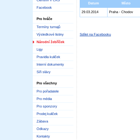
Členství v ČKS
Datum
Místo
Facebook
29.03.2014
Praha - Chodov
Pro hráče
Termíny turnajů
Výsledkové listiny
Sdílet na Facebooku
Národní žebříček
Ligy
Pravidla kuliček
Interní dokumenty
Síň slávy
Pro všechny
Pro pořadatele
Pro média
Pro sponzory
Prodej kuliček
Zábava
Odkazy
Kontakty