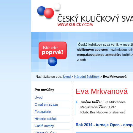
Český kuličkový svaz
Český kuličkový svaz vznikl v roce 1
oblíbeným sportem
mezi mladou, stře
neopakovatelnou atmosféru
kuličko
z nich.
Nacházíte se zde:
Úvod
>
Národní žebříček
>
Eva Mrkvanová
Eva Mrkvanová
Pro nováčky
Úvod
Jméno hráče:
Eva Mrkvanová
O našem svazu
Registrační číslo:
1797
Fotogalerie
Klub:
Bez klubové příslušnosti
Historie kuliček
Rok 2014 - turnaje Open - dosp
Časté dotazy